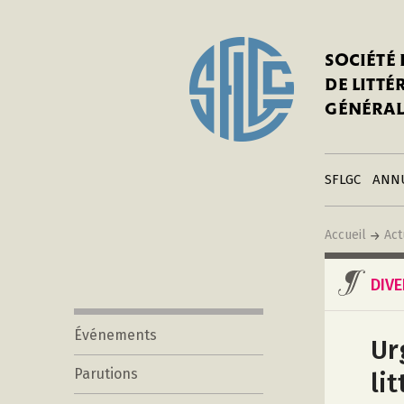
In
Notre his
C
SOCIÉTÉ
a
Adhérer 
DE LITT
Mo
Publier s
GÉNÉRAL
a
Contacts
C
Liens
in
SFLGC
ANN
Accueil
Act
DIV
Événements
Ur
Parutions
li