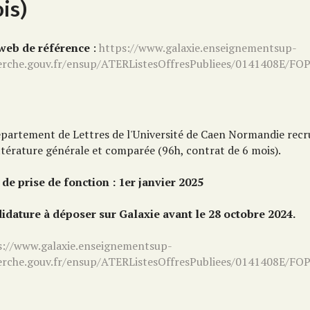
is)
 web de référence
:
https://www.galaxie.enseignementsup-
erche.gouv.fr/ensup/ATERListesOffresPubliees/0141408E/FO
épartement de Lettres de l'Université de Caen Normandie rec
ttérature générale et comparée (96h, contrat de 6 mois).
 de prise de fonction : 1er janvier 2025
idature à déposer sur Galaxie avant le 28 octobre 2024.
s://www.galaxie.enseignementsup-
erche.gouv.fr/ensup/ATERListesOffresPubliees/0141408E/FO