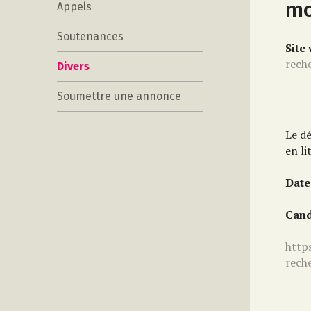
mo
Appels
Soutenances
Site
rech
Divers
Soumettre une annonce
Le d
en li
Date
Cand
http
rech