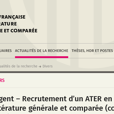
stitutions
Parutions
LGC
toire
réer une fiche
Appels
CNU 10e section
 FRANÇAISE
nnuaire
à la SFLGC
Soutenances
Prix de Thèse SFLGC
ÉRATURE
difier sa fiche
ur ce site
appel à candidatur
E ET COMPARÉE
nnuaire
Divers
Bourses
réer une fiche
Soumettre une
stitution
annonce
Postes
UAIRES
ACTUALITÉS DE LA RECHERCHE
THÈSES, HDR ET POSTES
ualités de la recherche
Divers
ERS
gent – Recrutement d’un ATER en
ttérature générale et comparée (c