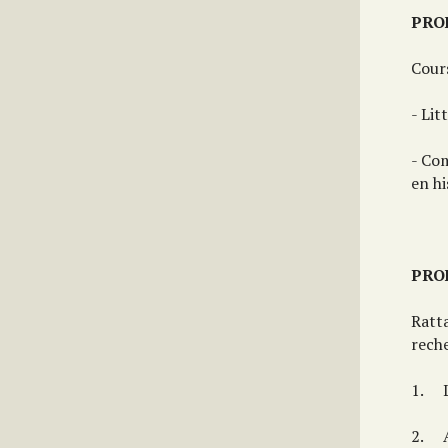
PRO
Cours
- Lit
- Co
en hi
PRO
Ratt
reche
1. L’
2. Ac