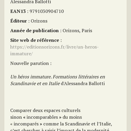
Alessandra Ballotti
EAN13
: 9791030904710
Éditeur
: Orizons
Année de publication
: Orizons, Paris
Site web de référence
:
https://editionsorizons.fr/livre/un-heros-
immature/
Nouvelle parution :
Un héros immature. Formations littéraires en
Scandinavie et en Italie
d'Alessandra Ballotti
Comparer deux espaces culturels
sinon
«
incomparables
»
du moins
« incomparés
»
comme la Scandinavie et l’Italie,
c’est chercher à saisir l’impact de la modernité