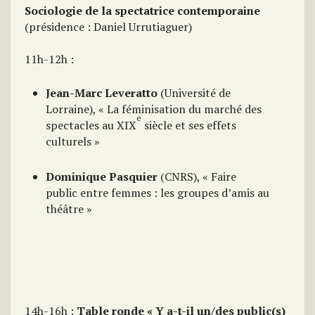
Sociologie de la spectatrice contemporaine
(présidence : Daniel Urrutiaguer)
11h-12h :
Jean-Marc Leveratto
(Université de
Lorraine), « La féminisation du marché des
e
spectacles au XIX
siècle et ses effets
culturels »
Dominique Pasquier
(CNRS), « Faire
public entre femmes : les groupes d’amis au
théâtre »
14h-16h :
Table ronde « Y a-t-il un/des public(s)