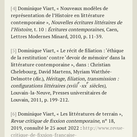
[4]
Dominique Viart, « Nouveaux modèles de
représentation de l’Histoire en littérature
contemporaine »,
Nouvelles écritures littéraires de
l’Histoire
, t. 10 :
Écritures contemporaines
, Caen,
Lettres Modernes Minard, 2010, p. 11-39.
[5]
Dominique Viart, « Le récit de filiation : ‘éthique
de la restitution’ contre ‘devoir de mémoire’ dans la
littérature contemporaine », dans : Christian
Chelebourg, David Martens, Myriam Watthée-
Delmotte (dir.),
Héritage, filiation, transmission :
e
e
configurations littéraires (xviii
-xx
siècles),
Louvain-la-Neuve, Presses universitaires de
Louvain, 2011, p. 199-212.
[6]
Dominique Viart, « Les littératures de terrain »,
Revue critique de fixxion contemporaine
, nº 18,
2019, consulté le 25 aout 2022 :
http://www.revue-
critique-de-fixxion-francaise-