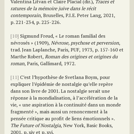
Valentina Litvan et Claire Placial (dir.),
Traces et
ratures de la mémoire juive dans le récit
contemporain
, Bruxelles, P.I.E. Peter Lang, 2021,
p. 221-234, p. 225-226.
[10]
Sigmund Freud, « Le roman familial des
névrosés » (1909),
Névrose, psychose et perversion
,
trad. Jean Laplanche, Paris, PUF, 1973, p. 157-160 et
Marthe Robert,
Roman des origines et origines du
roman
, Paris, Gallimard, 1972.
[11]
C’est l’hypothèse de Svetlana Boym, pour
expliquer l’épidémie de nostalgie qu’elle repère
dans son livre de 2001. La nostalgie serait une
réponse à la mondialisation, à l’accélération de la
vie, « une aspiration à la continuité dans un monde
fragmenté », mais aussi un renoncement à la
pensée critique au profit de liens émotionnels ».
The Future of Nostalgia
, New York, Basic Books,
2001, p. xiv et p. xvi.