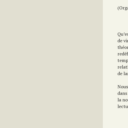
(Org
Qu’es
de v
théor
redéf
tempo
rela
de la
Nous 
dans 
la no
lect