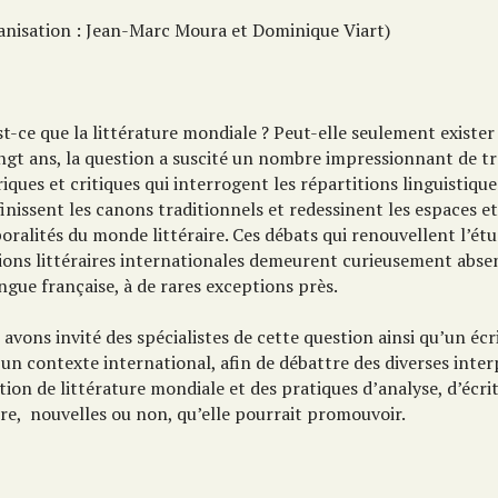
anisation : Jean-Marc Moura et Dominique Viart)
t-ce que la littérature mondiale ? Peut-elle seulement exister
ingt ans, la question a suscité un nombre impressionnant de t
iques et critiques qui interrogent les répartitions linguistique
inissent les canons traditionnels et redessinent les espaces et
ralités du monde littéraire. Ces débats qui renouvellent l’ét
tions littéraires internationales demeurent curieusement abs
ngue française, à de rares exceptions près.
avons invité des spécialistes de cette question ainsi qu’un écr
un contexte international, afin de débattre des diverses inte
tion de littérature mondiale et des pratiques d’analyse, d’écri
ure, nouvelles ou non, qu’elle pourrait promouvoir.