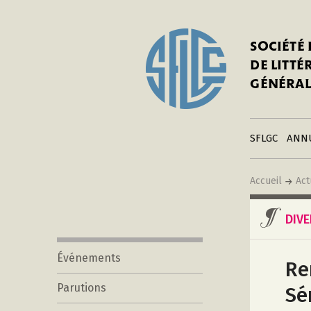
In
Notre his
C
SOCIÉTÉ
a
Adhérer 
DE LITT
Mo
Publier s
GÉNÉRAL
a
Contacts
C
Liens
in
SFLGC
ANN
Accueil
Act
DIV
Événements
Re
Parutions
Sé