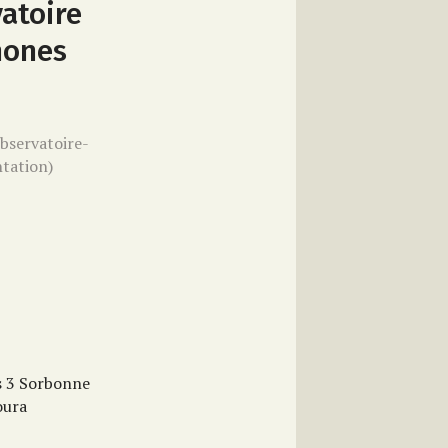
atoire
hones
observatoire-
tation)
s 3 Sorbonne
oura