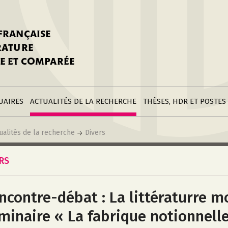
stitutions
Parutions
LGC
toire
réer une fiche
Appels
CNU 10e section
 FRANÇAISE
nnuaire
à la SFLGC
Soutenances
Prix de Thèse SFLGC
ÉRATURE
difier sa fiche
ur ce site
appel à candidatur
E ET COMPARÉE
nnuaire
Divers
Bourses
réer une fiche
Soumettre une
stitution
annonce
Postes
UAIRES
ACTUALITÉS DE LA RECHERCHE
THÈSES, HDR ET POSTES
ualités de la recherche
Divers
ERS
ncontre-débat : La littératurre m
minaire « La fabrique notionnell