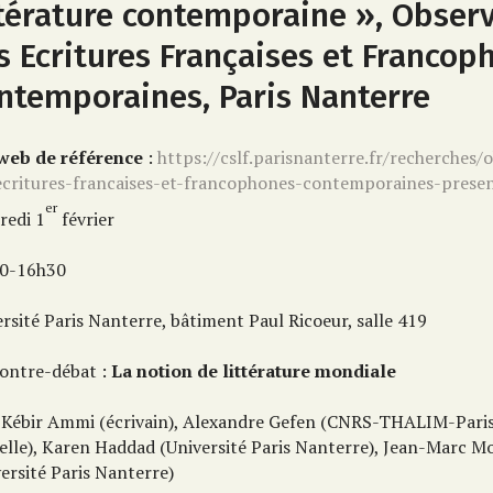
ttérature contemporaine », Observ
s Ecritures Françaises et Francop
ntemporaines, Paris Nanterre
 web de référence
:
https://cslf.parisnanterre.fr/recherches/
ecritures-francaises-et-francophones-contemporaines-presen
er
redi 1
février
0-16h30
rsité Paris Nanterre, bâtiment Paul Ricoeur, salle 419
ontre-débat :
La notion de littérature mondiale
 Kébir Ammi (écrivain), Alexandre Gefen (CNRS-THALIM-Pari
elle), Karen Haddad (Université Paris Nanterre), Jean-Marc M
ersité Paris Nanterre)