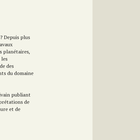
 ? Depuis plus
ravaux
s planétaires,
 les
ude des
ents du domaine
ivain publiant
rprétations de
ture et de