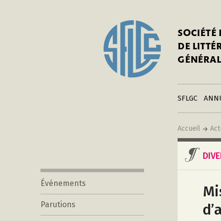
In
Notre his
C
SOCIÉTÉ
a
Adhérer 
DE LITT
Mo
Publier s
GÉNÉRAL
a
Contacts
C
Liens
in
SFLGC
ANN
Accueil
Act
DIV
Événements
Mi
Parutions
d’