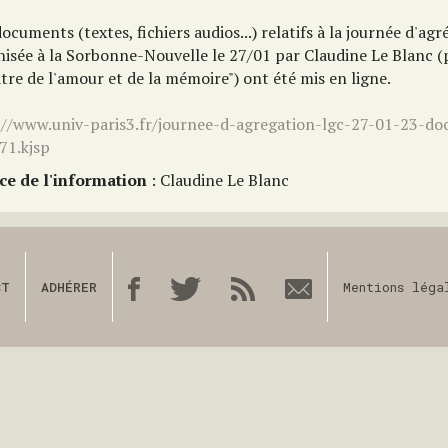
ocuments (textes, fichiers audios...) relatifs à la journée d'ag
nisée à la Sorbonne-Nouvelle le 27/01 par Claudine Le Blan
tre de l'amour et de la mémoire") ont été mis en ligne.
://www.univ-paris3.fr/journee-d-agregation-lgc-27-01-23-d
71.kjsp
ce de l'information
: Claudine Le Blanc
CT
ADHÉRER
Mentions léga