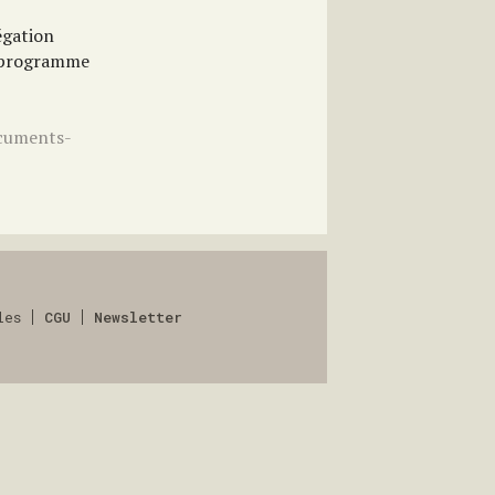
régation
c (programme
ocuments-
les
CGU
Newsletter