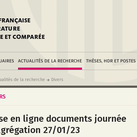
stitutions
Parutions
LGC
toire
réer une fiche
Appels
CNU 10e section
 FRANÇAISE
nnuaire
à la SFLGC
Soutenances
Prix de Thèse SFLGC
ÉRATURE
difier sa fiche
ur ce site
appel à candidatur
E ET COMPARÉE
nnuaire
Divers
Bourses
réer une fiche
Soumettre une
stitution
annonce
Postes
UAIRES
ACTUALITÉS DE LA RECHERCHE
THÈSES, HDR ET POSTES
ualités de la recherche
Divers
ERS
se en ligne documents journée
agrégation 27/01/23