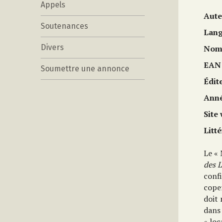
Appels
Aute
Soutenances
Lan
Divers
Nom 
EAN
Soumettre une annonce
Édit
Anné
Site
Litt
Le «
des L
conf
cope
doit 
dans
« loc