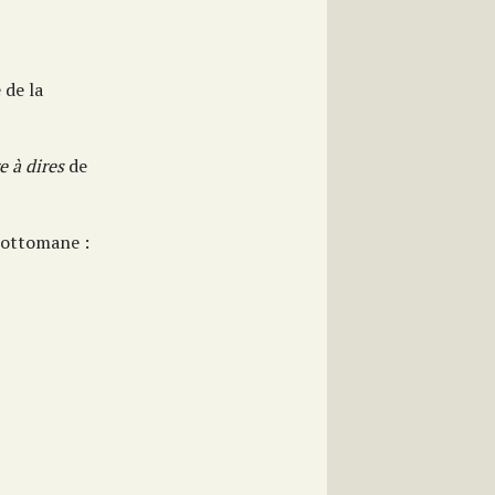
 de la
e à dires
de
t-ottomane :