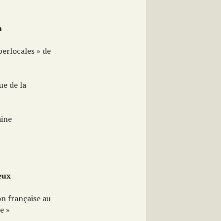
n
perlocales » de
ue de la
aine
eux
on française au
e »