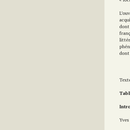
L’ou
acqu
dont 
fran
litté
phén
dont
Text
Tabl
Intr
Yves