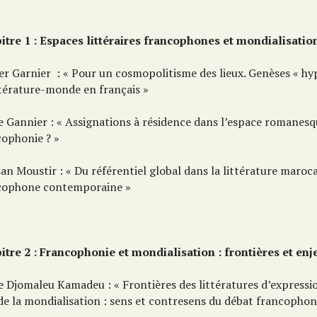
itre 1 : Espaces littéraires francophones et mondialisatio
er Garnier : « Pour un cosmopolitisme des lieux. Genèses « hy
ttérature-monde en français »
e Gannier : « Assignations à résidence dans l’espace romanesq
cophonie ? »
an Moustir : « Du référentiel global dans la littérature maroc
cophone contemporaine »
itre 2 : Francophonie et mondialisation : frontières et enj
e Djomaleu Kamadeu : « Frontières des littératures d’expressi
 de la mondialisation : sens et contresens du débat francophon