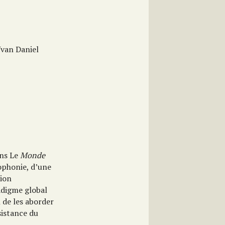
Yvan Daniel
ns Le
Monde
ophonie, d’une
tion
adigme global
n de les aborder
sistance du