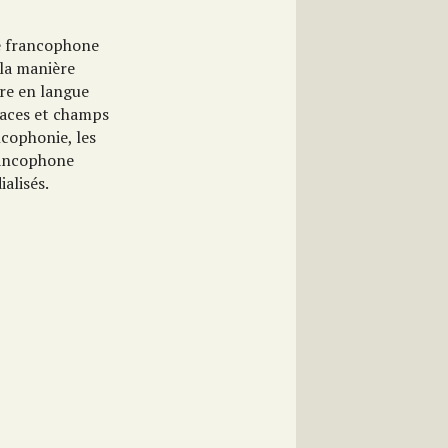
re francophone
la manière
ire en langue
paces et champs
ncophonie, les
rancophone
alisés.