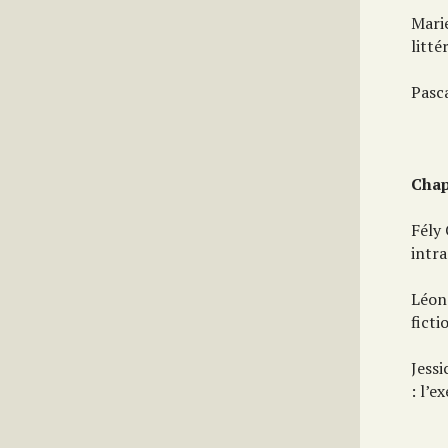
Mari
litté
Pasc
Chap
Fély
intr
Léon
fict
Jess
: l’