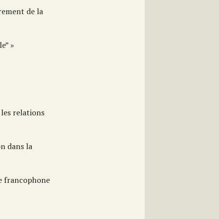
rement de la
e” »
les relations
on dans la
te francophone