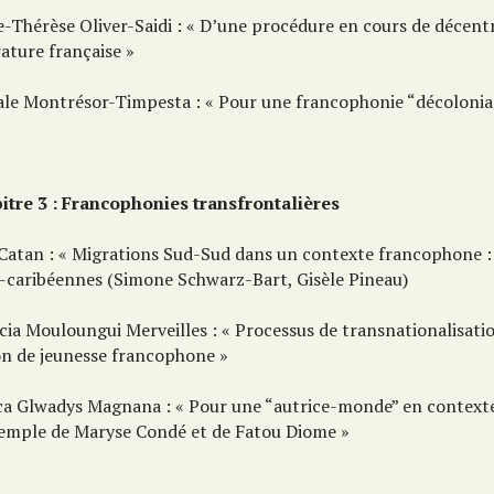
e-Thérèse Oliver-Saidi : « D’une procédure en cours de décent
rature française »
ale Montrésor-Timpesta : « Pour une francophonie “décolonial
itre 3 : Francophonies transfrontalières
 Catan : « Migrations Sud-Sud dans un contexte francophone : 
a-caribéennes (Simone Schwarz-Bart, Gisèle Pineau)
cia Mouloungui Merveilles : « Processus de transnationalisati
ion de jeunesse francophone »
ica Glwadys Magnana : « Pour une “autrice-monde” en contex
exemple de Maryse Condé et de Fatou Diome »