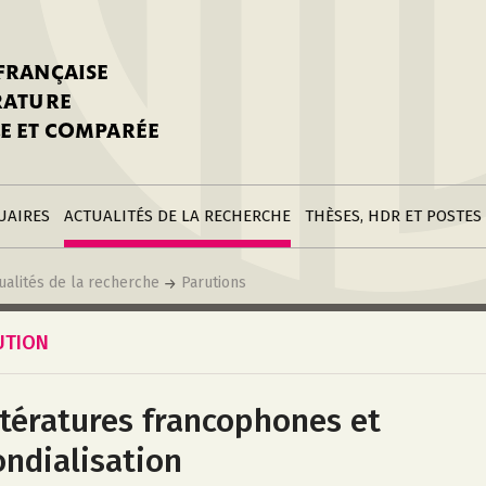
stitutions
Parutions
LGC
toire
réer une fiche
Appels
CNU 10e section
 FRANÇAISE
nnuaire
à la SFLGC
Soutenances
Prix de Thèse SFLGC
ÉRATURE
difier sa fiche
ur ce site
appel à candidatur
E ET COMPARÉE
nnuaire
Divers
Bourses
réer une fiche
Soumettre une
stitution
annonce
Postes
UAIRES
ACTUALITÉS DE LA RECHERCHE
THÈSES, HDR ET POSTES
ualités de la recherche
Parutions
UTION
ttératures francophones et
ndialisation