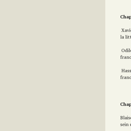
Chap
Xavi
la li
Odil
fran
Hass
fran
Chap
Blais
sein