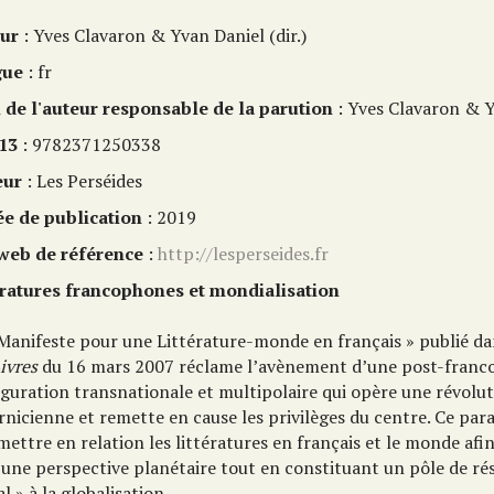
ur
: Yves Clavaron & Yvan Daniel (dir.)
gue
: fr
de l'auteur responsable de la parution
: Yves Clavaron & 
13
: 9782371250338
eur
: Les Perséides
e de publication
: 2019
 web de référence
:
http://lesperseides.fr
ératures francophones et mondialisation
 Manifeste pour une Littérature-monde en français » publié da
ivres
du 16 mars 2007 réclame l’avènement d’une post-franc
iguration transnationale et multipolaire qui opère une révolu
rnicienne et remette en cause les privilèges du centre. Ce par
mettre en relation les littératures en français et le monde afi
 une perspective planétaire tout en constituant un pôle de ré
al » à la globalisation.