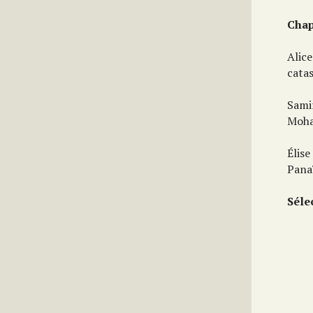
Chap
Alice
cata
Sami
Moha
Élis
Panaï
Séle