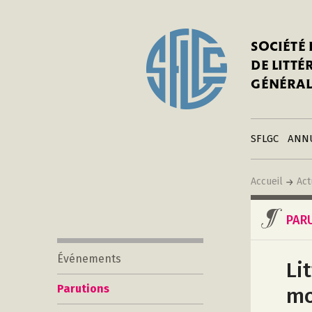
In
Notre his
C
SOCIÉTÉ
a
Adhérer 
DE LITT
Mo
Publier s
GÉNÉRAL
a
Contacts
C
Liens
in
SFLGC
ANN
Accueil
Act
PAR
Événements
Li
Parutions
mo