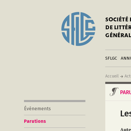
In
Notre his
C
SOCIÉTÉ
a
Adhérer 
DE LITT
Mo
Publier s
GÉNÉRAL
a
Contacts
C
Liens
in
SFLGC
ANN
Accueil
Act
PAR
Événements
Le
Parutions
Aute