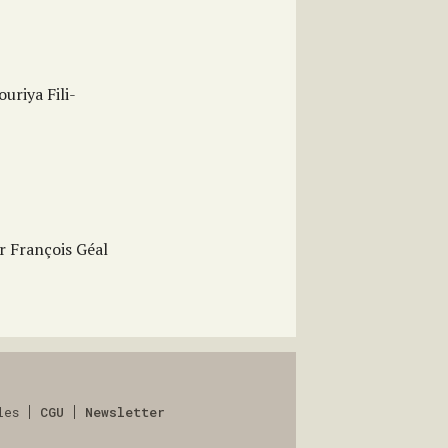
ouriya Fili-
ar François Géal
les
CGU
Newsletter