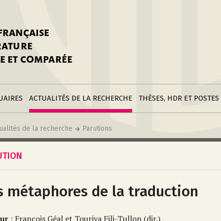
stitutions
Parutions
LGC
toire
réer une fiche
Appels
CNU 10e section
 FRANÇAISE
nnuaire
à la SFLGC
Soutenances
Prix de Thèse SFLGC
ÉRATURE
difier sa fiche
ur ce site
appel à candidatur
E ET COMPARÉE
nnuaire
Divers
Bourses
réer une fiche
Soumettre une
stitution
annonce
Postes
UAIRES
ACTUALITÉS DE LA RECHERCHE
THÈSES, HDR ET POSTES
ualités de la recherche
Parutions
UTION
s métaphores de la traduction
ur
: François Géal et Touriya Fili-Tullon (dir.)