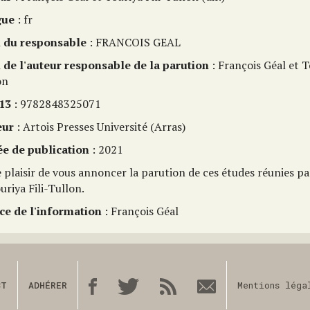
gue
: fr
du responsable
: FRANCOIS GEAL
de l'auteur responsable de la parution
: François Géal et T
on
13
: 9782848325071
eur
: Artois Presses Université (Arras)
e de publication
: 2021
le plaisir de vous annoncer la parution de ces études réunies p
uriya Fili-Tullon.
ce de l'information
: François Géal
CT
ADHÉRER
Mentions léga