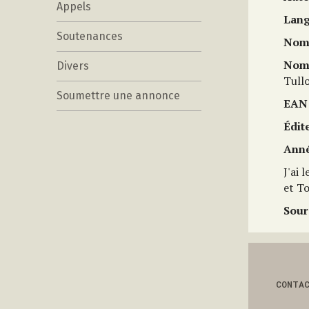
Appels
Lan
Soutenances
Nom 
Nom 
Divers
Tull
Soumettre une annonce
EAN
Édit
Anné
J'ai 
et To
Sour
CONTA