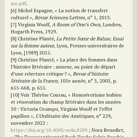
me.pdf
.
[6] Michel Espagne, « La notion de transfert
culturel »,
Revue Sciences/Lettres
, n° 1, 2013.
[7] Virginia Woolf,
A Room of One’s Own
, Londres,
Hogarth Press, 1929.
[8] Christine Planté,
La Petite Sœur de Balzac. Essai
sur la femme auteur
, Lyon, Presses universitaires de
Lyon, [1989] 2015.
[9] Christine Planté, « La place des femmes dans
l’histoire littéraire : annexe, ou point de départ
d’une relecture critique ? »,
Revue d’histoire
littéraire de la France
, 103e année, n° 3, 2003, p.
655-668, p. 655.
[10] Voir Thérèse Courau, « Homoérotisme lesbien
et rénovation du champ littéraire dans les années
30 : Victoria Ocampo, Virginia Woolf et l’effet
papillon »,
L’Ordinaire des Amériques
, n° 229,
novembre 2022 :
https://doi.org/10.4000/orda.8289
; Nora Benedict,