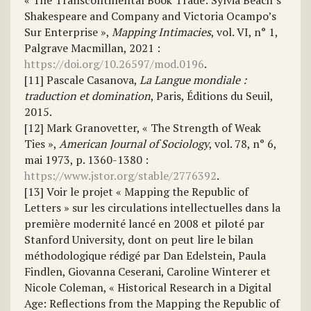
« The Transcontinental Book Trade: Sylvia Beach’s
Shakespeare and Company and Victoria Ocampo’s
Sur Enterprise »,
Mapping Intimacies
, vol. VI, n° 1,
Palgrave Macmillan, 2021 :
https://doi.org/10.26597/mod.0196
.
[11] Pascale Casanova,
La Langue mondiale :
traduction et domination
, Paris, Éditions du Seuil,
2015.
[12] Mark Granovetter, « The Strength of Weak
Ties »,
American Journal of Sociology
, vol. 78, n° 6,
mai 1973, p. 1360-1380 :
https://www.jstor.org/stable/2776392
.
[13] Voir le projet « Mapping the Republic of
Letters » sur les circulations intellectuelles dans la
première modernité lancé en 2008 et piloté par
Stanford University, dont on peut lire le bilan
méthodologique rédigé par Dan Edelstein, Paula
Findlen, Giovanna Ceserani, Caroline Winterer et
Nicole Coleman, « Historical Research in a Digital
Age: Reflections from the Mapping the Republic of