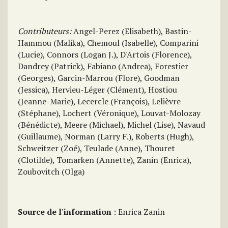
Contributeurs:
Angel-Perez (Elisabeth)
,
Bastin-
Hammou (Malika)
,
Chemoul (Isabelle)
,
Comparini
(Lucie)
,
Connors (Logan J.)
,
D'Artois (Florence)
,
Dandrey (Patrick)
,
Fabiano (Andrea)
,
Forestier
(Georges)
,
Garcin-Marrou (Flore)
,
Goodman
(Jessica)
,
Hervieu-Léger (Clément)
,
Hostiou
(Jeanne-Marie)
,
Lecercle (François)
,
Lelièvre
(Stéphane)
,
Lochert (Véronique)
,
Louvat-Molozay
(Bénédicte)
,
Meere (Michael)
,
Michel (Lise)
,
Navaud
(Guillaume)
,
Norman (Larry F.)
,
Roberts (Hugh)
,
Schweitzer (Zoé)
,
Teulade (Anne)
,
Thouret
(Clotilde)
,
Tomarken (Annette)
,
Zanin (Enrica)
,
Zoubovitch (Olga)
Source de l'information
: Enrica Zanin