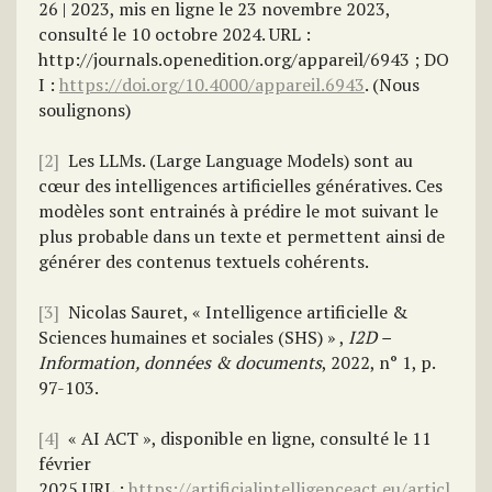
26 | 2023, mis en ligne le 23 novembre 2023,
consulté le 10 octobre 2024. URL :
http://journals.openedition.org/appareil/6943 ; DO
I :
https://doi.org/10.4000/appareil.6943
. (Nous
soulignons)
[2]
Les LLMs. (Large Language Models) sont au
cœur des intelligences artificielles génératives. Ces
modèles sont entrainés à prédire le mot suivant le
plus probable dans un texte et permettent ainsi de
générer des contenus textuels cohérents.
[3]
Nicolas Sauret, « Intelligence artificielle &
Sciences humaines et sociales (SHS) » ,
I2D –
Information, données & documents
, 2022, n° 1, p.
97-103.
[4]
« AI ACT », disponible en ligne, consulté le 11
février
2025.URL :
https://artificialintelligenceact.eu/articl