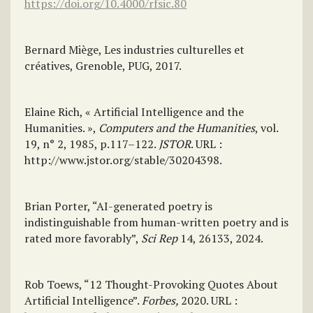
https://doi.org/10.4000/rfsic.80
Bernard Miège, Les industries culturelles et
créatives, Grenoble, PUG, 2017.
Elaine Rich, « Artificial Intelligence and the
Humanities. »,
Computers and the Humanities
, vol.
19, n° 2, 1985, p.117–122.
JSTOR
. URL :
http://www.jstor.org/stable/30204398.
Brian Porter, “AI-generated poetry is
indistinguishable from human-written poetry and is
rated more favorably”,
Sci Rep
14, 26133, 2024.
Rob Toews, “12 Thought-Provoking Quotes About
Artificial Intelligence”.
Forbes,
2020. URL :