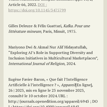
Article 66, 2022.
DOI :
https://doi.org/10.1145/3475799
Gilles Deleuze & Félix Guattari,
Kafka. Pour une
littérature mineure
, Paris, Minuit, 1975.
Mariyono Dwi & Akmal Nur Alif Hidayatullah,
“Exploring AI’s Role in Supporting Diversity and
Inclusion Initiatives in Multicultural Marketplaces”,
International Journal of Religion
, 2024.
Eugène Favier-Baron, « Que fait l’Intelligence
Artificielle à l’intelligence ? »,
Appareil
[En ligne],
26 | 2023, mis en ligne le 23 novembre 2023,
consulté le 10 octobre 2024. URL :
http://journals.openedition.org/appareil/6943 ; DO
I : https://doi.org/10.4000/appareil.6943