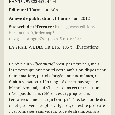
EAN13
: 9782343224404
Éditeur
: L'Harmatta: AGA
Année de publication
: L'Harmattan, 2012
Site web de référence
:
https://www.editions-
harmattan.fr/index.asp?
navig=catalogue&obj=livre&no=68158
LA VRAIE VIE DES OBJETS, 103 p., illustrations.
Le rêve d’un
liber mundi
n’est pas nouveau, mais
les poètes qui ont nourri cette ambition disposaient
d’une matière, parfois forgée par eux-mêmes, qui
était à sa hauteur. L’étrangeté de cet ouvrage de
Michel Arouimi, qui s’inscrit dans cette tradition,
n’est pas due aux références cryptiques aux
tentatives fameuses qui l’ont précédé. Le monde des
objets, souvent les plus vulgaires, en est le prétexte
: cartonnages sans valeur, tube de shampooing à