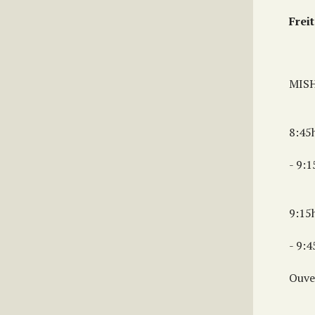
Frei
MISH
8:45
- 9:
9:15
- 9:4
Ouve