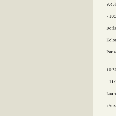
9:45
- 10
Boris
Kolo
Paus
10:3
- 11
Laur
«Aux