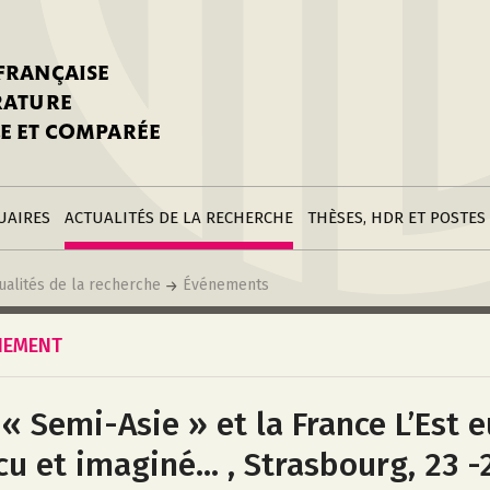
stitutions
Parutions
LGC
toire
réer une fiche
Appels
CNU 10e section
 FRANÇAISE
nnuaire
à la SFLGC
Soutenances
Prix de Thèse SFLGC
ÉRATURE
difier sa fiche
ur ce site
appel à candidatur
E ET COMPARÉE
nnuaire
Divers
Bourses
réer une fiche
Soumettre une
stitution
annonce
Postes
UAIRES
ACTUALITÉS DE LA RECHERCHE
THÈSES, HDR ET POSTES
ualités de la recherche
Événements
NEMENT
 « Semi-Asie » et la France L’Est
cu et imaginé… , Strasbourg, 23 -