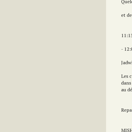
Quel
et d
11:1
- 12
Jadw
Les 
dans
au d
Repa
MISH