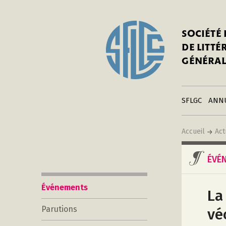
In
Notre his
C
SOCIÉTÉ
a
Adhérer 
DE LITT
Mo
Publier s
GÉNÉRAL
a
Contacts
C
Liens
in
SFLGC
ANN
Accueil
Act
ÉVÉ
Événements
La
Parutions
vé