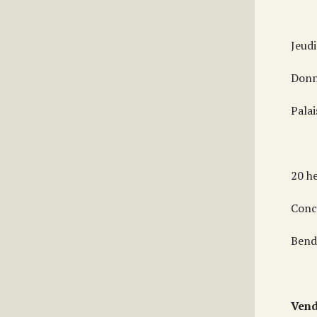
Jeud
Donn
Palai
20 h
Conc
Bend
Vend