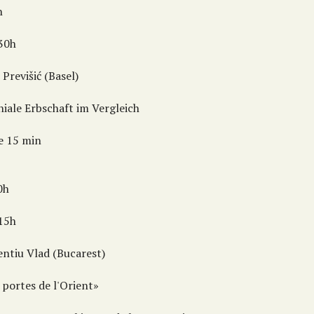
h
:30h
 Previšić (Basel)
niale Erbschaft im Vergleich
e 15 min
0h
:15h
entiu Vlad (Bucarest)
 portes de l'Orient»