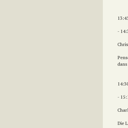
13:4
- 14
Chri
Pense
dans
14:3
- 15
Char
Die 