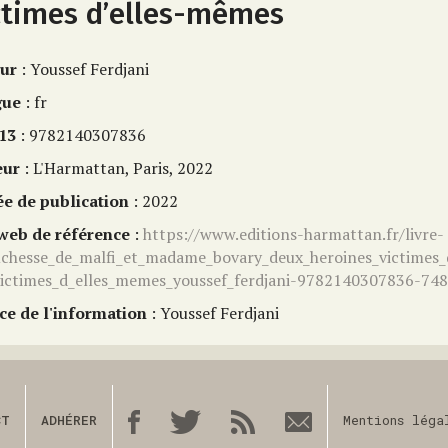
ctimes d’elles-mêmes
ur
: Youssef Ferdjani
gue
: fr
13
: 9782140307836
eur
: L'Harmattan, Paris, 2022
e de publication
: 2022
 web de référence
:
https://www.editions-harmattan.fr/livre-
uchesse_de_malfi_et_madame_bovary_deux_heroines_victimes_
victimes_d_elles_memes_youssef_ferdjani-9782140307836-74
ce de l'information
: Youssef Ferdjani
CT
ADHÉRER
Mentions léga