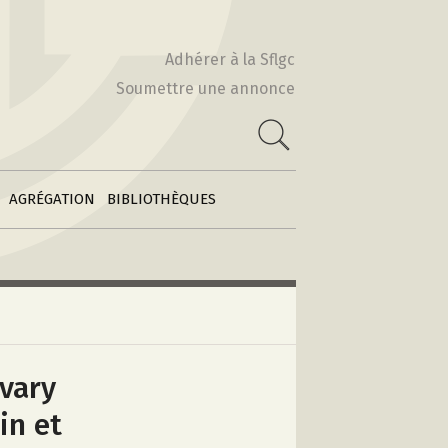
Actes & Volumes
2010-2011
collectifs
Adhérer à la Sflgc
2009-2010
Soumettre une annonce
Poétiques
 :
comparatistes
e
2008-2009
Archives des
2007-2008
feuilles
2006-2007
d’information
AGRÉGATION
BIBLIOTHÈQUES
vary
in et