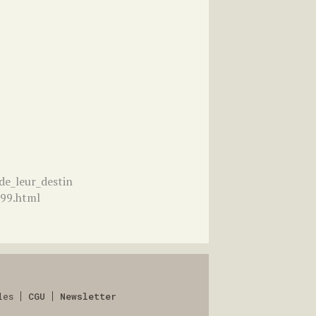
de_leur_destin
899.html
les
CGU
Newsletter