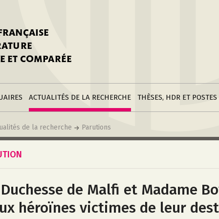
stitutions
Parutions
LGC
toire
réer une fiche
Appels
CNU 10e section
 FRANÇAISE
nnuaire
à la SFLGC
Soutenances
Prix de Thèse SFLGC
ÉRATURE
difier sa fiche
ur ce site
appel à candidatur
E ET COMPARÉE
nnuaire
Divers
Bourses
réer une fiche
Soumettre une
stitution
annonce
Postes
UAIRES
ACTUALITÉS DE LA RECHERCHE
THÈSES, HDR ET POSTES
ualités de la recherche
Parutions
UTION
 Duchesse de Malfi et Madame Bo
ux héroïnes victimes de leur dest