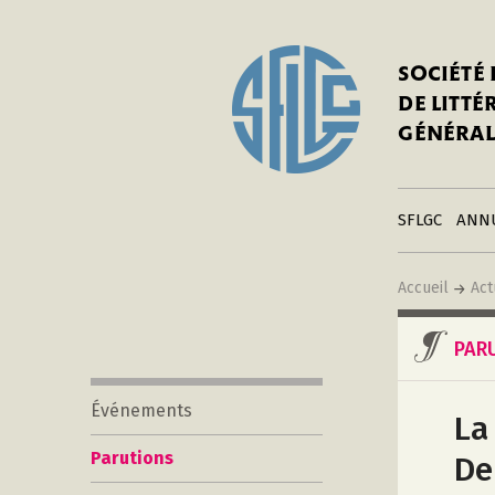
In
Notre his
C
SOCIÉTÉ
a
Adhérer 
DE LITT
Mo
Publier s
GÉNÉRAL
a
Contacts
C
Liens
in
SFLGC
ANN
Accueil
Act
PAR
Événements
La
Parutions
De