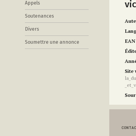
vi
Appels
Soutenances
Aute
Divers
Lan
EAN
Soumettre une annonce
Édit
Anné
Site
la_d
_et_
Sour
CONTA