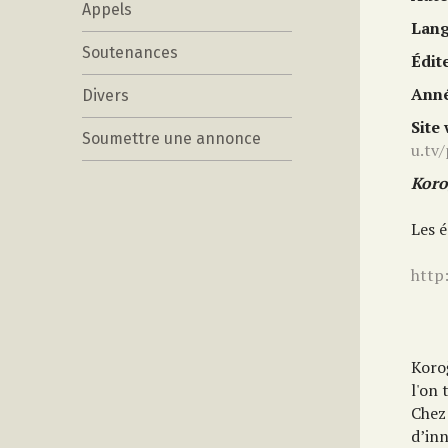
Appels
Lan
Soutenances
Édit
Anné
Divers
Site
Soumettre une annonce
u.tv
Koro
Les é
http
Koro
l'on 
Chez
d’in