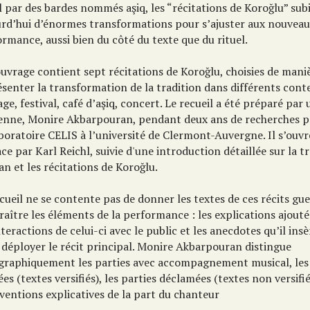
l par des bardes nommés aşiq, les “récitations de Koroğlu” sub
urd’hui d’énormes transformations pour s’ajuster aux nouveau
rmance, aussi bien du côté du texte que du rituel.
uvrage contient sept récitations de Koroğlu, choisies de mani
senter la transformation de la tradition dans différents conte
ge, festival, café d’aşiq, concert. Le recueil a été préparé pa
ienne, Monire Akbarpouran, pendant deux ans de recherches p
boratoire CELIS à l’université de Clermont-Auvergne. Il s’ouvr
ce par Karl Reichl, suivie d'une introduction détaillée sur la tr
an et les récitations de Koroğlu.
cueil ne se contente pas de donner les textes de ces récits guerr
aître les éléments de la performance : les explications ajoutée
nteractions de celui-ci avec le public et les anecdotes qu’il insè
 déployer le récit principal. Monire Akbarpouran distingue
graphiquement les parties avec accompagnement musical, les 
ées (textes versifiés), les parties déclamées (textes non versifié
ventions explicatives de la part du chanteur