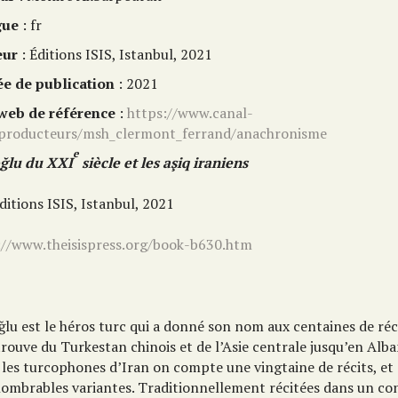
gue
: fr
eur
: Éditions ISIS, Istanbul, 2021
e de publication
: 2021
 web de référence
:
https://www.canal-
/producteurs/msh_clermont_ferrand/anachronisme
e
ğlu du XXI
siècle
et les aşiq iraniens
ditions ISIS, Istanbul, 2021
://www.theisispress.org/book-b630.htm
ğlu est le héros turc qui a donné son nom aux centaines de réc
trouve du Turkestan chinois et de l’Asie centrale jusqu’en Alban
 les turcophones d’Iran on compte une vingtaine de récits, et
nombrables variantes. Traditionnellement récitées dans un co