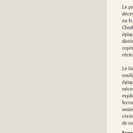
Le p
déce
en fr
Chod
épiqu
disti
repér
réci
Le fa
souli
épiqu
néce
expl
lectu
seul
céré
de so
Sour