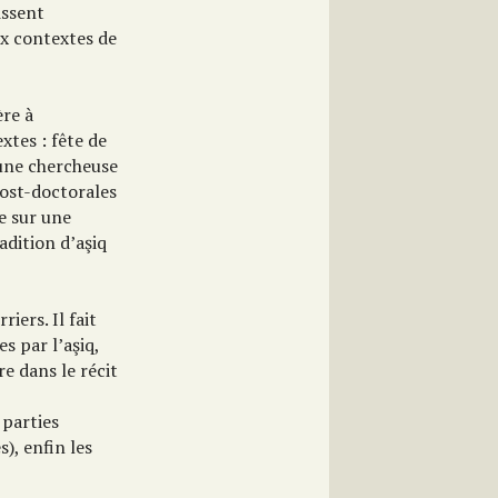
issent
x contextes de
ère à
xtes : fête de
r une chercheuse
ost-doctorales
e sur une
adition d’aşiq
iers. Il fait
s par l’aşiq,
re dans le récit
parties
s), enfin les