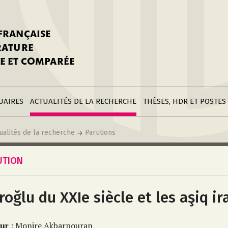
stitutions
Parutions
LGC
toire
réer une fiche
Appels
CNU 10e section
 FRANÇAISE
nnuaire
à la SFLGC
Soutenances
Prix de Thèse SFLGC
ÉRATURE
difier sa fiche
ur ce site
appel à candidatur
E ET COMPARÉE
nnuaire
Divers
Bourses
réer une fiche
Soumettre une
stitution
annonce
Postes
UAIRES
ACTUALITÉS DE LA RECHERCHE
THÈSES, HDR ET POSTES
ualités de la recherche
Parutions
UTION
roğlu du XXIe siècle et les aşiq ir
ur
: Monire Akbarpouran