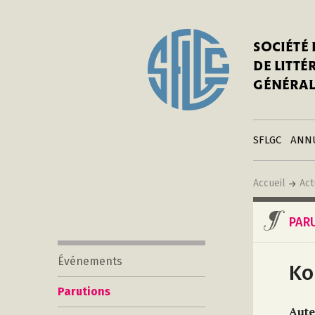
In
Notre his
C
SOCIÉTÉ
a
Adhérer 
DE LITT
Mo
Publier s
GÉNÉRAL
a
Contacts
C
Liens
in
SFLGC
ANN
Accueil
Act
PAR
Événements
Ko
Parutions
Aute