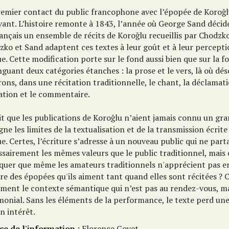
remier contact du public francophone avec l’épopée de Koroğlu
vant. L’histoire remonte à 1843, l’année où George Sand décid
ançais un ensemble de récits de Koroğlu recueillis par Chodzko
zko et Sand adaptent ces textes à leur goût et à leur percept
e. Cette modification porte sur le fond aussi bien que sur la 
nguant deux catégories étanches : la prose et le vers, là où dé
ons, dans une récitation traditionnelle, le chant, la déclamati
tation et le commentaire.
it que les publications de Koroğlu n’aient jamais connu un gr
gne les limites de la textualisation et de la transmission écrit
e. Certes, l’écriture s’adresse à un nouveau public qui ne part
ssairement les mêmes valeurs que le public traditionnel, mai
iquer que même les amateurs traditionnels n'apprécient pas en
re des épopées qu'ils aiment tant quand elles sont récitées ? 
ement le contexte sémantique qui n’est pas au rendez-vous, ma
monial. Sans les éléments de la performance, le texte perd un
n intérêt.
ce de l'information
: Florence Goyet