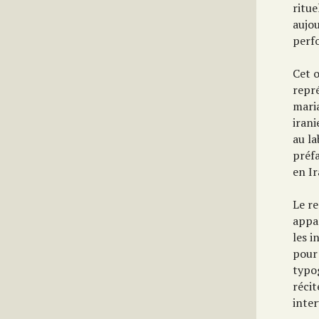
ritue
aujo
perfo
Cet o
repré
maria
iran
au la
préfa
en Ir
Le re
appar
les i
pour
typo
récit
inter