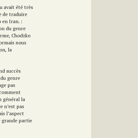
 avait été très
e de traduire
 en Iran. :
ion du genre
forme, Chodzko
sormais nous
on, la
and succès
e du genre
age pas
s comment
 général la
Ce n’est pas
is l’aspect
e grande partie