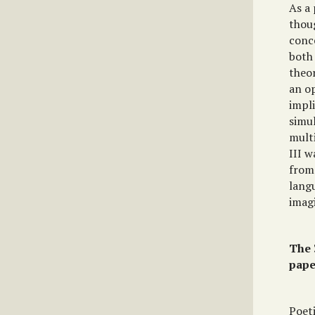
As a
thou
conce
both 
theor
an op
impli
simul
mult
III w
from 
langu
imagi
The 
pape
Poet