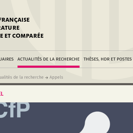
stitutions
Parutions
LGC
toire
réer une fiche
Appels
CNU 10e section
 FRANÇAISE
nnuaire
à la SFLGC
Soutenances
Prix de Thèse SFLGC
ÉRATURE
difier sa fiche
ur ce site
appel à candidatur
E ET COMPARÉE
nnuaire
Divers
Bourses
réer une fiche
Soumettre une
stitution
annonce
Postes
UAIRES
ACTUALITÉS DE LA RECHERCHE
THÈSES, HDR ET POSTES
ualités de la recherche
Appels
EL