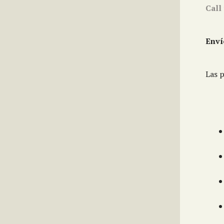
Call
Enví
Las p