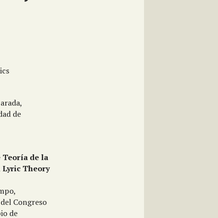
ics
parada,
dad de
 Teoría de la
 Lyric Theory
empo,
n del Congreso
io de