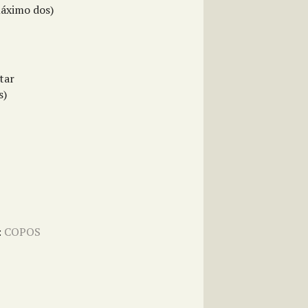
máximo dos)
tar
s)
:
COPOS