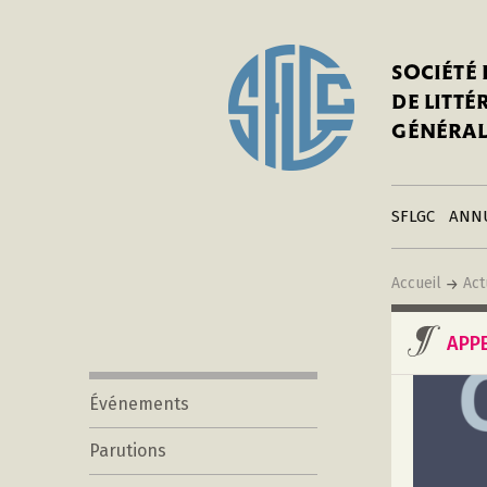
In
Notre his
C
SOCIÉTÉ
a
Adhérer 
DE LITT
Mo
Publier s
GÉNÉRAL
a
Contacts
C
Liens
in
SFLGC
ANN
Accueil
Act
APP
Événements
Parutions