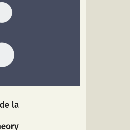
de la
heory