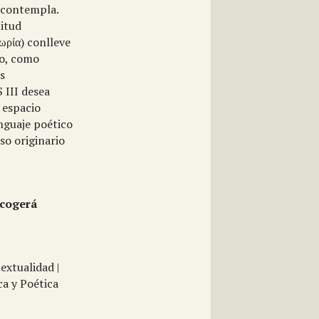
a contempla.
titud
εωρία) conlleve
do, como
ás
 III desea
 espacio
enguaje poético
so originario
acogerá
textualidad |
ca y Poética