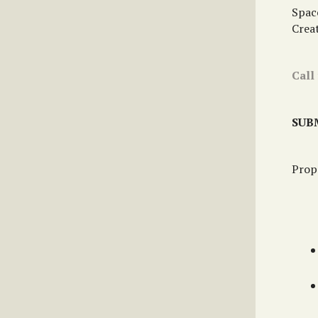
Space
Creat
Call
SUB
Prop