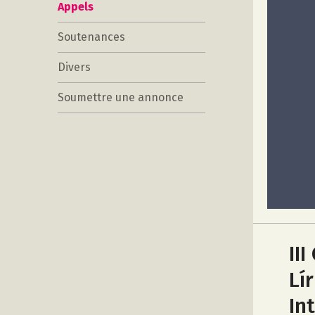
Appels
Soutenances
Divers
Soumettre une annonce
II
Lí
In