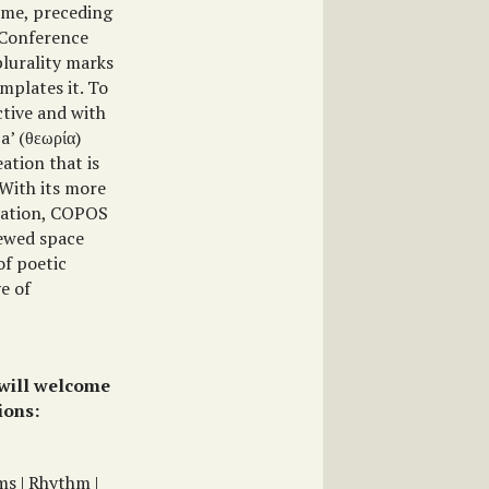
ime, preceding
 Conference
plurality marks
mplates it. To
ctive and with
a’ (θεωρία)
ation that is
 With its more
ocation, COPOS
newed space
of poetic
e of
 will welcome
ions:
ms | Rhythm |