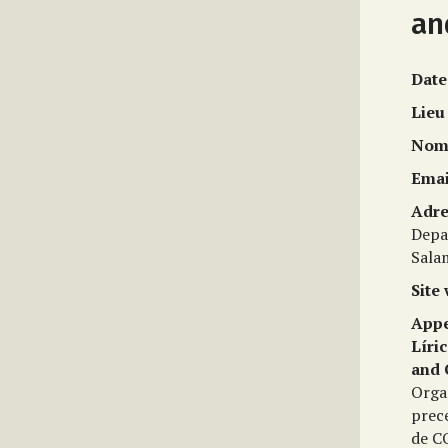
an
Date
Lieu
Nom 
Emai
Adre
Depa
Sala
Site
Appe
Líri
and 
Organ
prec
de C