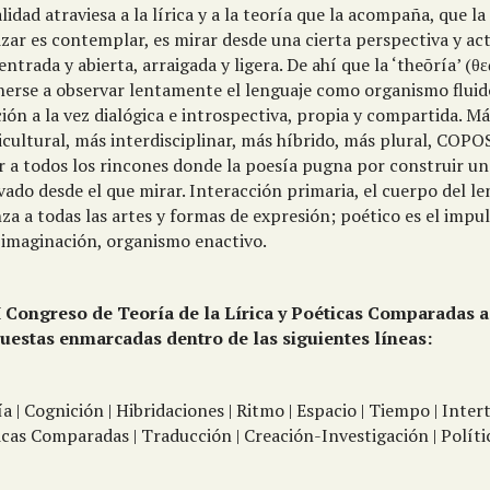
lidad atraviesa a la lírica y a la teoría que la acompaña, que l
zar es contemplar, es mirar desde una cierta perspectiva y ac
ntrada y abierta, arraigada y ligera. De ahí que la ‘theōría’ (θ
nerse a observar lentamente el lenguaje como organismo flui
ión a la vez dialógica e introspectiva, propia y compartida. M
cultural, más interdisciplinar, más híbrido, más plural, COPOS
ar a todos los rincones donde la poesía pugna por construir un
ado desde el que mirar. Interacción primaria, el cuerpo del l
za a todas las artes y formas de expresión; poético es el impul
a imaginación, organismo enactivo.
II Congreso de Teoría de la Lírica y Poéticas Comparadas 
uestas enmarcadas dentro de las siguientes líneas:
a | Cognición | Hibridaciones | Ritmo | Espacio | Tiempo | Inter
cas Comparadas | Traducción | Creación-Investigación | Políti