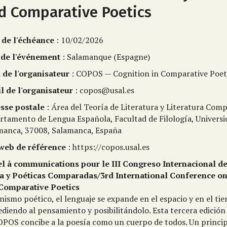
d Comparative Poetics
 de l'échéance
: 10/02/2026
 de l'événement
: Salamanque (Espagne)
de l'organisateur
: COPOS — Cognition in Comparative Poet
l de l'organisateur
: copos@usal.es
sse postale
: Área del Teoría de Literatura y Literatura Com
rtamento de Lengua Española, Facultad de Filología, Universi
manca, 37008, Salamanca, España
 web de référence
: https://copos.usal.es
l à communications pour le III Congreso Internacional de
ca y Poéticas Comparadas/3rd International Conference on
Comparative Poetics
ismo poético, el lenguaje se expande en el espacio y en el ti
ediendo al pensamiento y posibilitándolo. Esta tercera edició
OPOS concibe a la poesía como un cuerpo de todos. Un princip