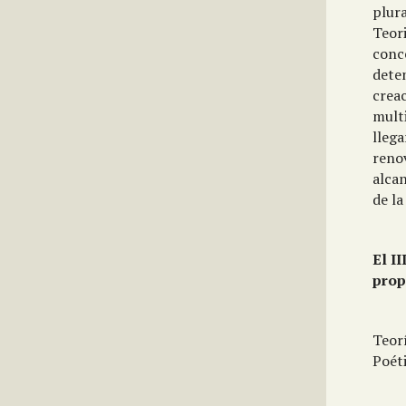
plura
Teori
conce
dete
creac
multi
lleg
renov
alcan
de l
El I
prop
Teorí
Poéti