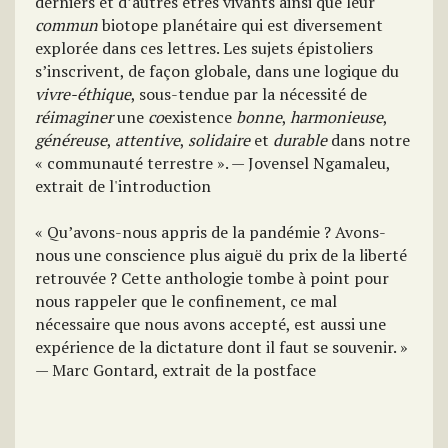
derniers et d’autres êtres vivants ainsi que leur
commun
biotope planétaire qui est diversement
explorée dans ces lettres. Les sujets épistoliers
s’inscrivent, de façon globale, dans une logique du
vivre-éthique
, sous-tendue par la nécessité de
réimaginer
une
co
existence
bonne
,
harmonieuse
,
généreuse
,
attentive
,
solidaire
et
durable
dans notre
« communauté terrestre ». — Jovensel Ngamaleu,
extrait de l'introduction
« Qu’avons-nous appris de la pandémie ? Avons-
nous une conscience plus aiguë du prix de la liberté
retrouvée ? Cette anthologie tombe à point pour
nous rappeler que le confinement, ce mal
nécessaire que nous avons accepté, est aussi une
expérience de la dictature dont il faut se souvenir. »
— Marc Gontard, extrait de la postface