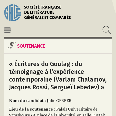
SOCIÉTÉ FRANÇAISE
DE LITTÉRATURE
GÉNÉRALE ET COMPARÉE
SOUTENANCE
« Écritures du Goulag : du
témoignage à l’expérience
contemporaine (Varlam Chalamov,
Jacques Rossi, Sergueï Lebedev) »
Nom du candidat
: Julie GERBER
Lieu de la soutenance
: Palais Universitaire de
Strasbourg (9, place de l'Université, en salle Fustel)