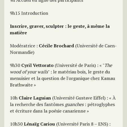
9h Accueil en ligne des participants
9h15 Introduction
Inscrire, graver, sculpter : le geste, à même la
matière
Modératrice :
Cécile Brochard
(Université de Caen-
Normandie)
9h30
Cyril Vettorato
(Université de Paris) : « "
The
wood of your wails
" : le matériau bois, le geste du
menuisier et la question de l'organique chez Kamau
Brathwaite »
10h
Claire Laguian
(Université Gustave Eiffel) : « À
la recherche des fantômes
guanches
: pétroglyphes
et écriture dans la poésie canarienne »
10h30
Lénaïg Cariou
(Université Paris 8 – ENS) :