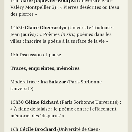
14h
Marie Joqueviel-Bourjea
(Université Paul-
Valéry Montpellier 3) : « Pierres désécrites ou L’eau
des pierres »
14h30
Claire Gheerardyn
(Université Toulouse -
Jean Jaurès) : « Poèmes
in situ
, poèmes dans les
villes : inscrire la poésie à la surface de la vie »
15h Discussion et pause
Traces, empreintes, mémoires
Modératrice :
Ina Salazar
(Paris Sorbonne
Université)
15h30
Céline Richard
(Paris Sorbonne Université) :
« À flanc de falaise : le poème contre l'effacement
mémoriel des "disparus" »
16h
Cécile Brochard
(Université de Caen-