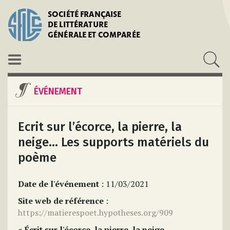
SOCIÉTÉ FRANÇAISE
DE LITTÉRATURE
GÉNÉRALE ET COMPARÉE
ÉVÉNEMENT
Ecrit sur l’écorce, la pierre, la
neige… Les supports matériels du
poème
Date de l'événement
: 11/03/2021
Site web de référence
:
https://matierespoet.hypotheses.org/909
« Écrit sur l'écorce, la pierre, la neige...