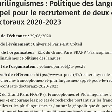
urilinguismes : Politique des lang
pel pour le recrutement de deux 
ctoraux 2020-2023
 de l'échéance
: 29/06/2020
 de l'événement
: Université Paris-Est Créteil
de l'organisateur
: EUR du Grand Paris FRAPP "Francophoni
linguismes : Politique des langues"
l de l'organisateur
: yolaine.parisot@u-pec.fr
 web de référence
: https://www.u-pec.fr/fr/recherche/ecole-
echerche-francophonies-et-plurilinguismes-appel-pour-le-r
-contrats-doctoraux-2020-2023
R du Grand Paris FRAPP (« Francophonies et Plurilinguismes : 
ues ») encourage les projets de recherche portant sur les fra
elles et les plurilinguismes et / ou sur la géopolitique du pouvo
tutions et les questions biopolitiques envisagées au prisme de 