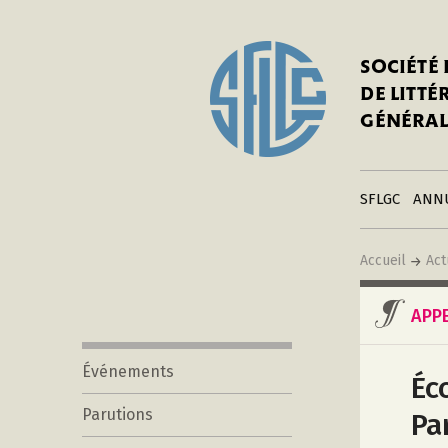
In
Notre his
C
SOCIÉTÉ
a
Adhérer 
DE LITT
Mo
Publier s
GÉNÉRAL
a
Contacts
C
Liens
in
SFLGC
ANN
Accueil
Act
APP
Événements
Éc
Parutions
Pa