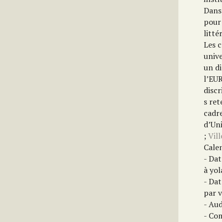
Dans
pour 
litté
Les c
univ
un d
l’EU
discr
s ret
cadr
d’Uni
;
Vil
Calen
- Dat
à yol
- Dat
par v
- Aud
- Com