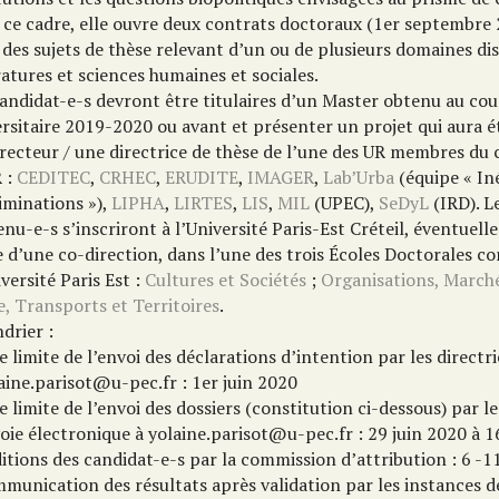
 ce cadre, elle ouvre deux contrats doctoraux (1er septembre
des sujets de thèse relevant d’un ou de plusieurs domaines dis
ratures et sciences humaines et sociales.
andidat-e-s devront être titulaires d’un Master obtenu au cou
ersitaire 2019-2020 ou avant et présenter un projet qui aura é
irecteur / une directrice de thèse de l’une des UR membres du
R :
CEDITEC
,
CRHEC
,
ERUDITE
,
IMAGER
,
Lab’Urba
(équipe « Iné
iminations »),
LIPHA
,
LIRTES
,
LIS
,
MIL
(UPEC),
SeDyL
(IRD). L
enu-e-s s’inscriront à l’Université Paris-Est Créteil, éventuel
e d’une co-direction, dans l’une des trois Écoles Doctorales c
versité Paris Est :
Cultures et Sociétés
;
Organisations, Marché
le, Transports et Territoires
.
drier :
e limite de l’envoi des déclarations d’intention par les directri
aine.parisot@u-pec.fr : 1er juin 2020
e limite de l’envoi des dossiers (constitution ci-dessous) par l
oie électronique à yolaine.parisot@u-pec.fr : 29 juin 2020 à 1
itions des candidat-e-s par la commission d’attribution : 6 -11
munication des résultats après validation par les instances d