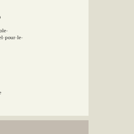
)
ole-
el-pour-le-
e