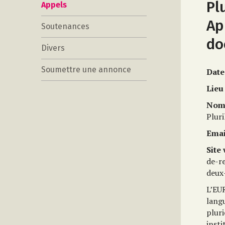
Pl
Appels
Ap
Soutenances
do
Divers
Soumettre une annonce
Date
Lieu
Nom 
Pluri
Emai
Site
de-r
deux
L’EU
lang
pluri
insti