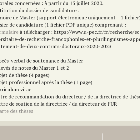
rales concernées : à partir du 15 juillet 2020.
itution du dossier de candidature :
moire de Master (support électronique uniquement – 1 fichier
ssier de candidature (1 fichier PDF unique) comprenant :
rmulaire
à télécharger : https://www.u-pec.fr/fr/recherche/ec
ersitaire-de-recherche-francophonies-et-plurilinguismes-app
utement-de-deux-contrats-doctoraux-2020-2023
rocès-verbal de soutenance du Master
levés de notes du Master 1 et 2
ojet de thèse (4 pages)
ojet professionnel après la thèse (1 page)
rriculum vitae
ttre de recommandation du directeur / de la directrice de thès
ttre de soutien de la directrice / du directeur de l’UR
arte des thèses