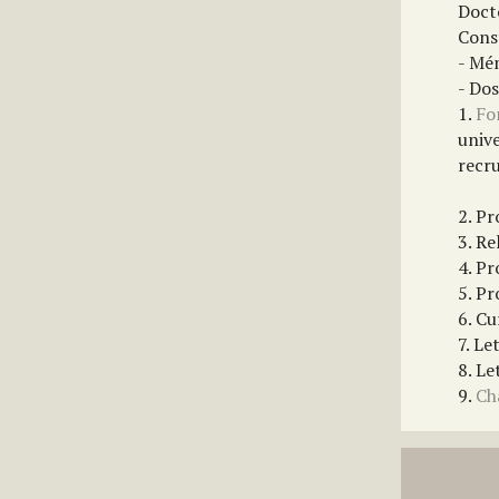
Docto
Const
- Mé
- Do
1.
Fo
univ
recr
2. P
3. Re
4. Pr
5. Pr
6. Cu
7. Le
8. Le
9.
Ch