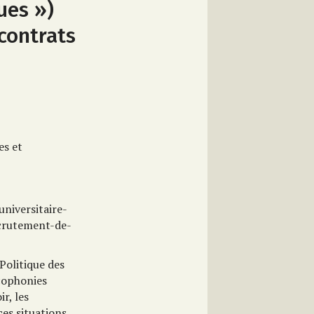
ues »)
contrats
es et
universitaire-
ecrutement-de-
Politique des
ncophonies
ir, les
ces situations.