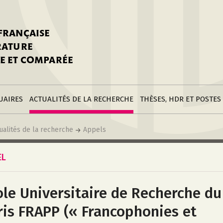
stitutions
Parutions
LGC
toire
réer une fiche
Appels
CNU 10e section
 FRANÇAISE
nnuaire
à la SFLGC
Soutenances
Prix de Thèse SFLGC
ÉRATURE
difier sa fiche
ur ce site
appel à candidatur
E ET COMPARÉE
nnuaire
Divers
Bourses
réer une fiche
Soumettre une
stitution
annonce
Postes
UAIRES
ACTUALITÉS DE LA RECHERCHE
THÈSES, HDR ET POSTES
ualités de la recherche
Appels
EL
ole Universitaire de Recherche d
ris FRAPP (« Francophonies et