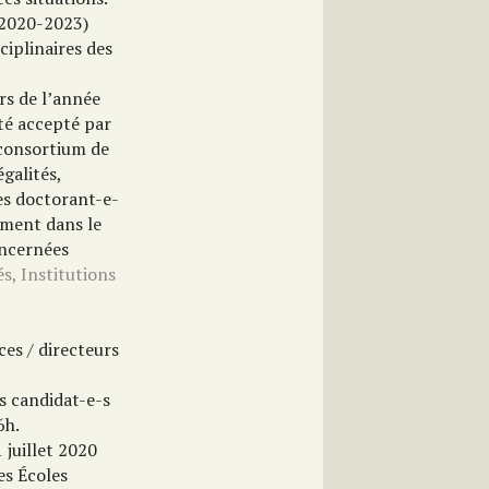
 2020-2023)
ciplinaires des
rs de l’année
té accepté par
 consortium de
galités,
es doctorant-e-
lement dans le
oncernées
s, Institutions
ces / directeurs
es candidat-e-s
6h.
 juillet 2020
es Écoles