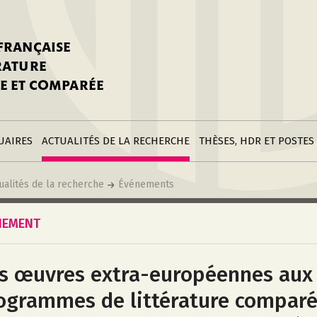
stitutions
Parutions
LGC
toire
réer une fiche
Appels
CNU 10e section
 FRANÇAISE
nnuaire
à la SFLGC
Soutenances
Prix de Thèse SFLGC
ÉRATURE
difier sa fiche
ur ce site
appel à candidatur
E ET COMPARÉE
nnuaire
Divers
Bourses
réer une fiche
Soumettre une
stitution
annonce
Postes
UAIRES
ACTUALITÉS DE LA RECHERCHE
THÈSES, HDR ET POSTES
ualités de la recherche
Événements
NEMENT
s œuvres extra-européennes aux
ogrammes de littérature comparé