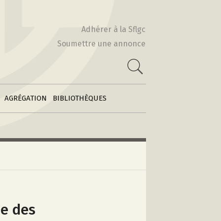
Actes & Volumes
2010-2011
collectifs
Adhérer à la Sflgc
2009-2010
Soumettre une annonce
Poétiques
 :
comparatistes
e
2008-2009
Archives des
2007-2008
feuilles
2006-2007
d’information
AGRÉGATION
BIBLIOTHÈQUES
e des