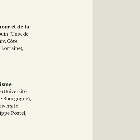
our et de la
uin (Univ. de
iv. Côte
 Lorraine),
lisme
 (Université
de Bourgogne),
iversité
ippe Postel,