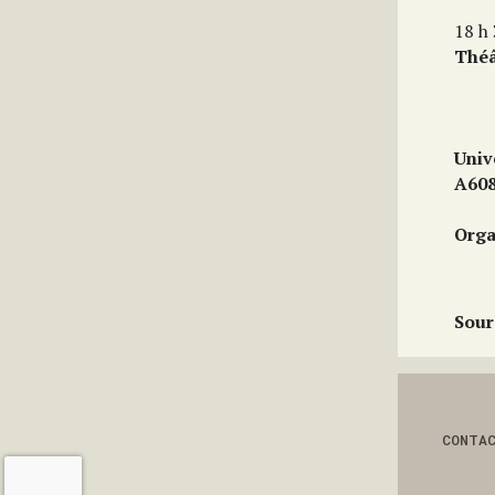
18 h
Théâ
Univ
A60
Orga
Sour
CONTA