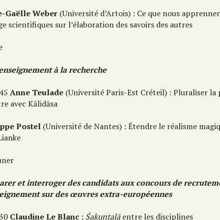
-Gaëlle Weber
(Université d’Artois) : Ce que nous apprennent
e scientifiques sur l’élaboration des savoirs des autres
e
’enseignement à la recherche
 45
Anne Teulade
(Université Paris-Est Créteil) : Pluraliser l
tre avec Kālidāsa
ippe Postel
(Université de Nantes) : Étendre le réalisme magiq
Lianke
uner
arer et interroger des candidats aux concours de recrutem
seignement sur des œuvres extra-européennes
 30
Claudine Le Blanc
:
Śakuntalā
entre les disciplines