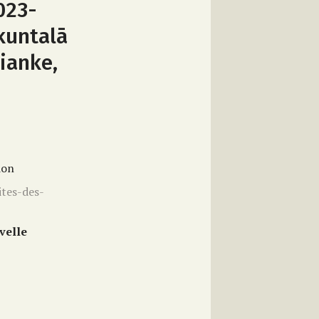
023-
akuntalā
ianke,
ion
ites-des-
velle