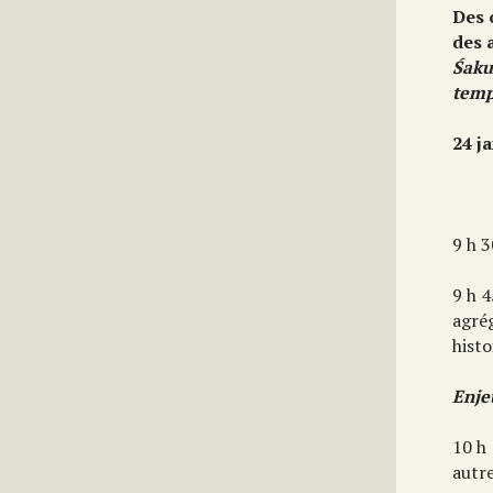
Des 
des 
Ś
aku
tem
24 j
9 h 3
9 h 
agrég
histo
Enje
10 h
autre