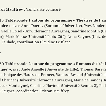
tan Mauffrey
: Yan Lianke comparé
 15
Table ronde 1 autour du programme « Théâtres de l’am
ire »
, avec Anne Ducrey (Sorbonne Université), Yves Landero
, Gaëlle Loisel (Univ. Clermont Auvergne), Sandrine Montin (Un
r), Marie Mossé (Université Paris-Cité), Anna Saignes (Univ. de
 Teulade, coordination Claudine Le Blanc
e
 30
Table ronde 2 autour du programme « Romans du ‘réa
que’ »
, avec Aude Ameille (Université de Lille), Thomas Barège
technique des Hauts-de-France), Vanessa Besand (Université 
é Chaudet (Université Clermont Auvergne), Marie de Gandt (Un
eaux Montaigne), Charline Pluvinet (Université Rennes 2), Phil
 Saignes, coordination Tristan Mauffrey