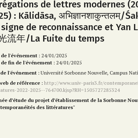
régations de lettres modernes (2
25) : Kālidāsa, अभिज्ञानशाकुन्तलम्/Ś
 signe de reconnaissance et Yan L
流年/La Fuite du temps
 de l'événement
: 24/01/2025
 de fin de l'événement
: 24/01/2025
 de l'événement
: Université Sorbonne Nouvelle, Campus Nat
 web de référence
:
http://www.univ-paris3.fr/contemporane
eratures-2022-2025--764700.kjsp?RH=1505727285324
née d’étude du projet d’établissement de la Sorbonne Nou
temporanéités des littératures"