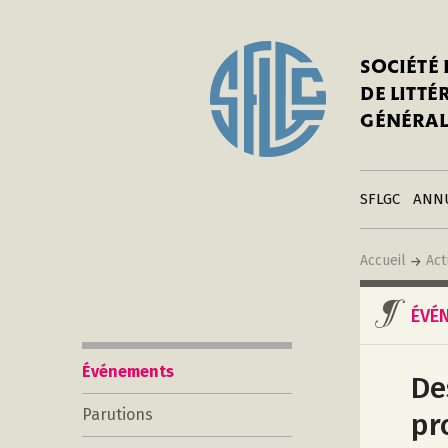
In
Notre his
C
SOCIÉTÉ
a
Adhérer 
DE LITT
Mo
Publier s
GÉNÉRAL
a
Contacts
C
Liens
in
SFLGC
ANN
Accueil
Act
ÉVÉ
Événements
De
Parutions
pr