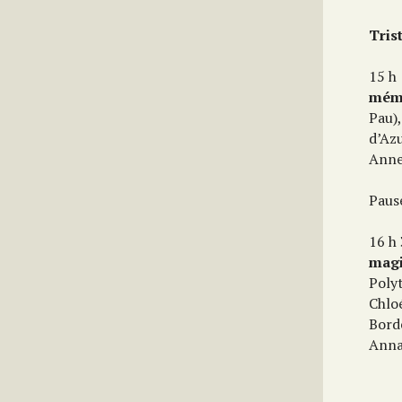
Tris
15 h
mémo
Pau)
d’Azu
Anne
Paus
16 h
magi
Poly
Chlo
Bord
Anna