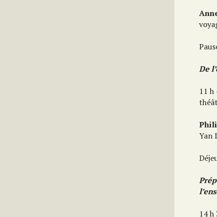
Anne
voyag
Paus
De l
11 h
théâ
Phil
Yan 
Déje
Prép
l’en
14 h