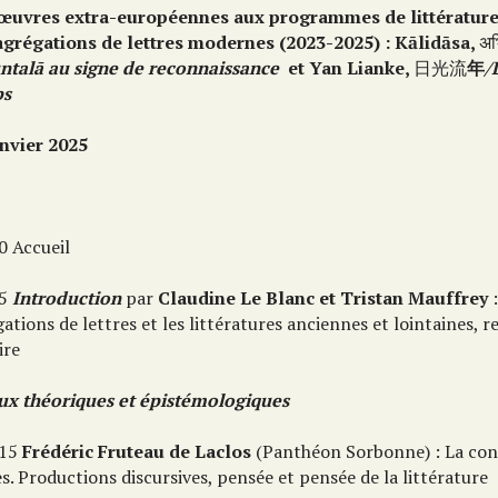
œuvres extra-européennes
aux programmes de littératur
agrégations de lettres modernes (2023-2025) :
K
ā
lid
ā
sa,
अभ
ntal
ā
au signe de reconnaissance
et Yan Lianke,
日光流
年
/
ps
anvier 2025
0 Accueil
45
Introduction
par
Claudine Le Blanc et Tristan Mauffrey
:
ations de lettres et les littératures anciennes et lointaines, 
ire
ux théoriques et épistémologiques
 15
Frédéric Fruteau de Laclos
(Panthéon Sorbonne) : La con
s. Productions discursives, pensée et pensée de la littérature