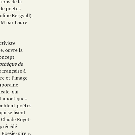
tions de la
 de poètes
line Bergvall),
AM par Laure
ctiviste
e, ouvre la
concept
iothèque de
e française à
re et l’image
mporaine
cale, qui
t apoétiques.
emblent poètes
ui se lisent
 Claude Royet-
(précédé
 Poésie-pire »,