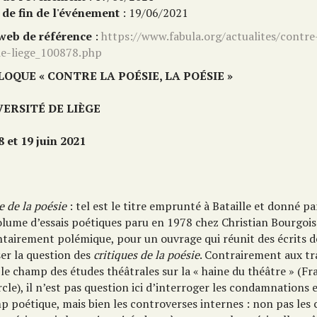
 de fin de l'événement
: 19/06/2021
 web de référence
:
https://www.fabula.org/actualites/contre
ie-liege_100878.php
LOQUE « CONTRE LA POÉSIE, LA POÉSIE »
VERSIT
É
DE LI
È
GE
8 et 19 juin 2021
 de la poésie
: tel est le titre emprunté à Bataille et donné pa
lume d’essais poétiques paru en 1978 chez Christian Bourgois.
ntairement polémique, pour un ouvrage qui réunit des écrits de
ser la question des
critiques de la poésie
. Contrairement aux tr
le champ des études théâtrales sur la « haine du théâtre » (Fr
cle), il n’est pas question ici d’interroger les condamnations 
p poétique, mais bien les controverses internes : non pas le