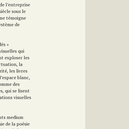
de l’entreprise
iècle sous le
sme témoigne
système de
dés »
isuelles qui
t exploser les
tuation, la
ité, les livres
l’espace blanc,
 comme des
, qui se lisent
tions visuelles
ents medium
e de la poésie