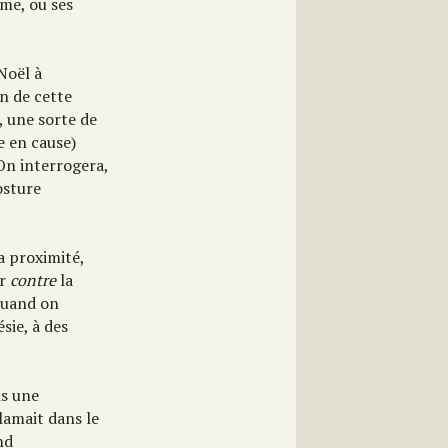
me, ou ses
Noël à
n de cette
, une sorte de
e en cause)
 On interrogera,
osture
a proximité,
er
contre
la
uand on
sie, à des
ns une
lamait dans le
nd