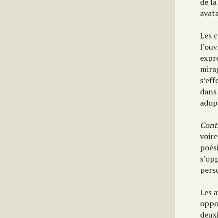
de la
avata
Les 
l’ou
expre
mirag
s’eff
dans 
adopt
Contr
voire
poés
s’op
perso
Les 
oppos
deux