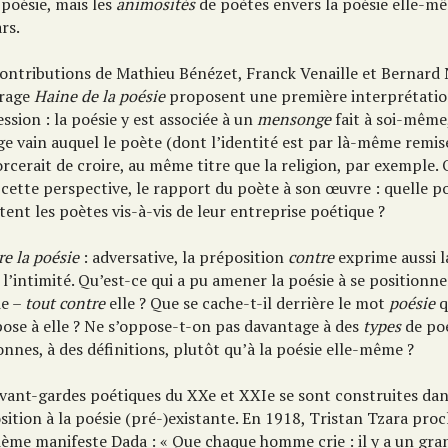
 poésie, mais les
animosités
de poètes envers la poésie elle-mê
rs.
contributions de Mathieu Bénézet, Franck Venaille et Bernard 
vrage
Haine de la poésie
proposent une première interprétatio
ssion : la poésie y est associée à un
mensonge
fait à soi-même
e vain auquel le poète (dont l’identité est par là-même remis
orcerait de croire, au même titre que la religion, par exemple.
cette perspective, le rapport du poète à son œuvre : quelle p
ent les poètes vis-à-vis de leur entreprise poétique ?
e la poésie
: adversative, la préposition
contre
exprime aussi l
 l’intimité. Qu’est-ce qui a pu amener la poésie à se positionn
ie –
tout contre
elle ? Que se cache-t-il derrière le mot
poésie
q
pose à elle ? Ne s’oppose-t-on pas davantage à des
types
de poé
nnes, à des définitions, plutôt qu’à la poésie elle-même ?
avant-gardes poétiques du XXe et XXIe se sont construites da
ition à la poésie (pré-)existante. En 1918, Tristan Tzara proc
ième manifeste Dada : « Que chaque homme crie : il y a un gra