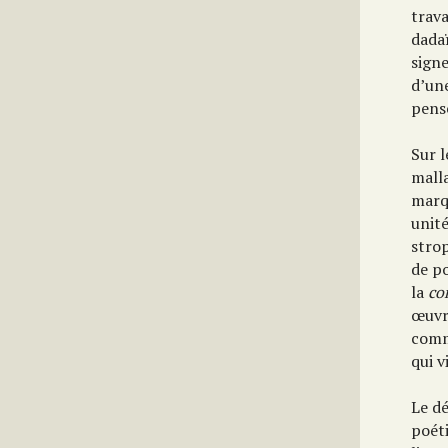
trava
dadaï
signe
d’une
pens
Sur l
malla
marq
unit
strop
de po
la
co
œuvr
comm
qui v
Le d
poét