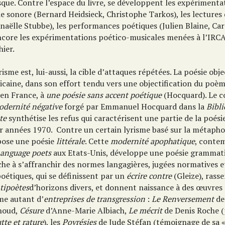
sque. Contre l’espace du livre, se développent les expérimenta
e sonore (Bernard Heidsieck, Christophe Tarkos), les lectures
aëlle Stubbe), les performances poétiques (Julien Blaine, Caro
ncore les expérimentations poético-musicales menées à l’IRC
hier.
risme est, lui-aussi, la cible d’attaques répétées. La poésie obje
caine, dans son effort tendu vers une objectification du poèm
 en France, à
une poésie sans accent poétique
(Hocquard). Le 
odernité négative
forgé par Emmanuel Hocquard dans la
Bibl
te
synthétise les refus qui caractérisent une partie de la poési
ir années 1970. Contre un certain lyrisme basé sur la métapho
pose une poésie
littérale
. Cette
modernité apophatique
, conte
anguage poets
aux Etats-Unis, développe une poésie grammati
he à s’affranchir des normes langagières, jugées normatives e
oétiques, qui se définissent par un
écrire contre
(Gleize), rass
tipoètes
d’horizons divers, et donnent naissance à des œuvres q
e autant d’
entreprises de transgression
:
Le Renversement
de
noud,
Césure
d’Anne-Marie Albiach,
Le mécrit
de Denis Roche 
tte et rature
), les
Povrésies
de Jude Stéfan (témoignage de sa «