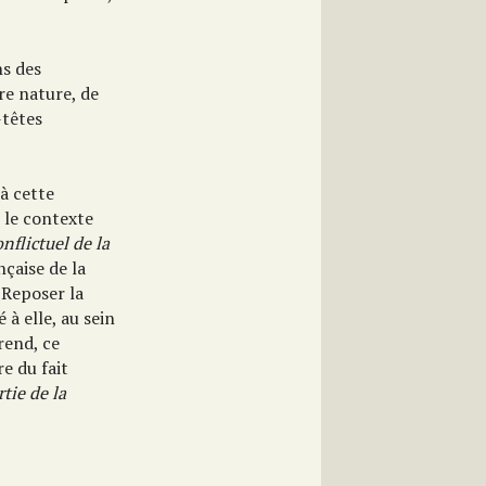
ns des
re nature, de
-têtes
 à cette
u le contexte
nflictuel de la
nçaise de la
 Reposer la
 à elle, au sein
rend, ce
e du fait
rtie de la