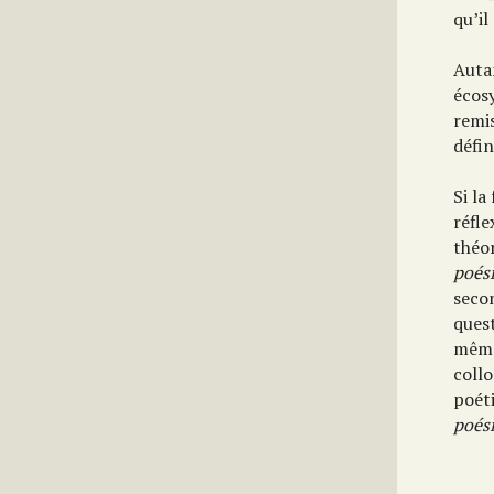
qu’il
Auta
écosy
remis
défi
Si la
réfle
théor
poés
secon
quest
même
collo
poéti
poés