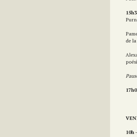
15h3
Purn
Pame
de la
Alexa
poési
Paus
17h0
VEND
10h 