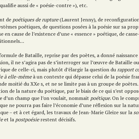
 qualifie aussi de « poésie-contre »), etc.
nt de
poétiques de rupture
(Laurent Jenny), de reconfiguratio
stèmes poétiques, de questions posées à la poésie sur sa prop
e en cause de l’existence d’une « essence » poétique, de casse
nitionnels…
 formule de Bataille, reprise par des poètes, a donné naissance
xion, il ne s’agira pas de s’interroger sur l’œuvre de Bataille o
ique de celle-ci, mais plutôt d’élargir la question du
rapport co
ie à elle-même
à un contexte qui dépasse celui de la poésie fra
de moitié du XXe s, et ne se limite pas à un groupe de poètes.
ion de la nature du poétique, par le biais de ce qui s’est opposé
 d’un champ que l’on voulait, nommait
poétique
. On le comp
que ne pourra pas faire l’économie d’une réflexion sur la natur
que – et à cet égard, les travaux de Jean-Marie Gleize sur la
so
ie
et la
postpoésie
restent décisifs.