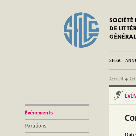
In
Notre his
C
SOCIÉTÉ
a
Adhérer 
DE LITT
Mo
Publier s
GÉNÉRAL
a
Contacts
C
Liens
in
SFLGC
ANN
Accueil
Act
ÉVÉ
Événements
Co
Parutions
Date