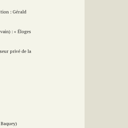
ion : Gérald
ain) : « Éloges
seur privé de la
 Baquey)