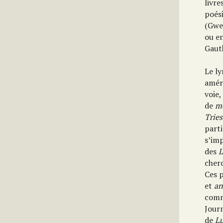
livre
poési
(Gwen
ou e
Gaut
Le ly
améri
voie,
de
m
Tries
part
s’im
des
L
cherc
Ces p
et
an
comm
Jour
de
Lu