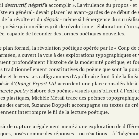
il
destructif
,
négatif
à accomplir ». La virulence du propos - et 
ste en général- devait placer les avant-gardes de ce début de s
 de la révolte et du
dégoût
- même si l’émergence du surréali
 poésie qui concilie esprit de révolution et élaboration d’un 
ée, capable de féconder des formes poétiques nouvelles.
e plan formel, la révolution poétique opérée par le « Coup de 
rméen, a ouvert la voie à des explorations typographiques et v
uent profondément l’histoire de la modernité poétique, et fon
és traditionnellement constitutives du poème que sont la ponc
he et le vers. Les calligrammes d’Apollinaire font fi de la linéar
ésie d’
Orange Export Ltd
. accordent une place considérable à 
ncrete poetry
élabore des poèmes visuels qui s’offrent à l’œil
es plastiques, Michèle Métail trace des poèmes topographiques
e des cartes, Suzanne Doppelt accompagne ses textes de créa
iennent interrompre le fil de la lecture poétique.
ésir de rupture a également mené à une exploration de différ
iques, posés comme des réponses —ou réactions— à l’hégémoni