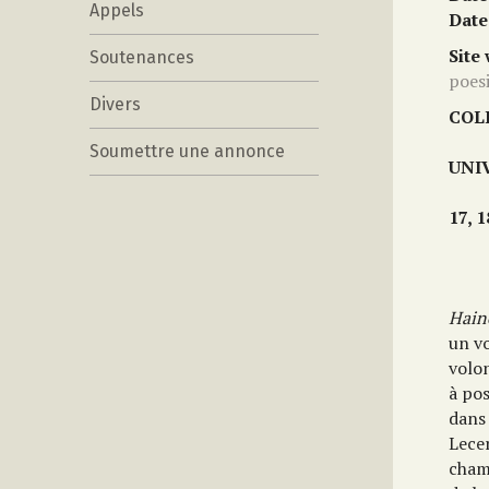
Appels
Date
Site
Soutenances
poes
Divers
COL
Soumettre une annonce
UNI
17, 1
Haine
un vo
volo
à po
dans 
Lecer
cham