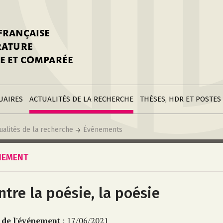
stitutions
Parutions
LGC
toire
réer une fiche
Appels
CNU 10e section
 FRANÇAISE
nnuaire
à la SFLGC
Soutenances
Prix de Thèse SFLGC
ÉRATURE
difier sa fiche
ur ce site
appel à candidatur
E ET COMPARÉE
nnuaire
Divers
Bourses
réer une fiche
Soumettre une
stitution
annonce
Postes
UAIRES
ACTUALITÉS DE LA RECHERCHE
THÈSES, HDR ET POSTES
ualités de la recherche
Événements
NEMENT
ntre la poésie, la poésie
 de l'événement
: 17/06/2021