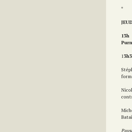
*
JEUD
13h
Purn
1
3h3
Stéph
forme
Nicol
contr
Miche
Batai
Paus