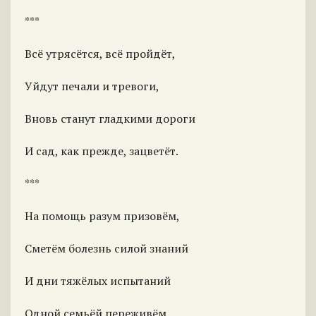
***
Всё утрясётся, всё пройдёт,
Уйдут печали и тревоги,
Вновь станут гладкими дороги
И сад, как прежде, зацветёт.
***
На помощь разум призовём,
Сметём болезнь силой знаний
И дни тяжёлых испытаний
Одной семьёй переживём.