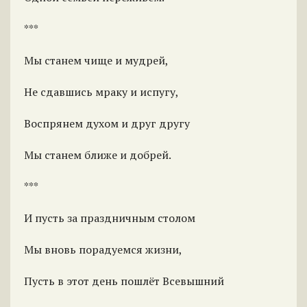
***
Мы станем чище и мудрей,
Не сдавшись мраку и испугу,
Воспрянем духом и друг другу
Мы станем ближе и добрей.
***
И пусть за праздничным столом
Мы вновь порадуемся жизни,
Пусть в этот день пошлёт Всевышний