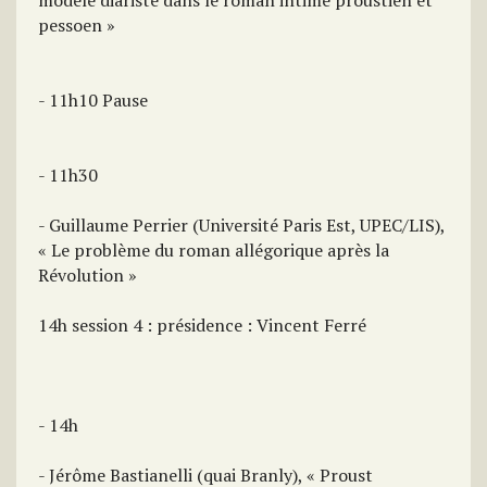
modèle diariste dans le roman intime proustien et
pessoen »
- 11h10 Pause
- 11h30
- Guillaume Perrier (Université Paris Est, UPEC/LIS),
« Le problème du roman allégorique après la
Révolution »
14h session 4 : présidence : Vincent Ferré
- 14h
- Jérôme Bastianelli (quai Branly), « Proust