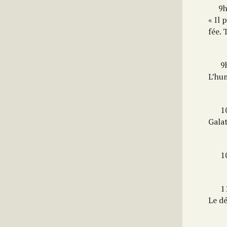
9h
« Il 
fée.
9h
L’hum
10
Galat
10
11
Le dé