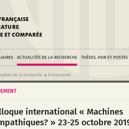
stitutions
Parutions
LGC
toire
réer une fiche
Appels
CNU 10e section
 FRANÇAISE
nnuaire
à la SFLGC
Soutenances
Prix de Thèse SFLGC
ÉRATURE
difier sa fiche
ur ce site
appel à candidatur
E ET COMPARÉE
nnuaire
Divers
Bourses
réer une fiche
Soumettre une
stitution
annonce
Postes
UAIRES
ACTUALITÉS DE LA RECHERCHE
THÈSES, HDR ET POSTES
ualités de la recherche
Événements
NEMENT
lloque international « Machines
mpathiques? » 23-25 octobre 201