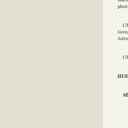
phot
1
Gren
Auto
1
JEU
S