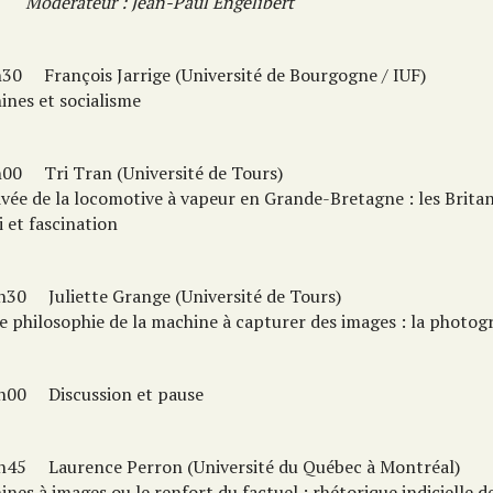
érateur : Jean-Paul Engélibert
30
François Jarrige (Université de Bourgogne / IUF)
ines et socialisme
h00
Tri Tran (Université de Tours)
rivée de la locomotive à vapeur en Grande-Bretagne : les Brita
i et fascination
h30
Juliette Grange (Université de Tours)
e philosophie de la machine à capturer des images : la photog
h00
Discussion et pause
h45
Laurence Perron (Université du Québec à Montréal)
nes à images ou le renfort du factuel : rhétorique indicielle de