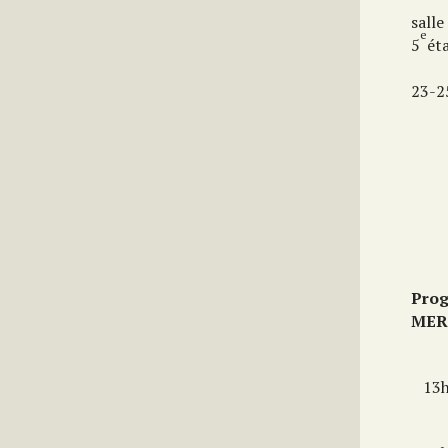
salle
e
5
ét
23-2
Pro
MER
13