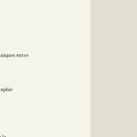
nniques entre
raphie
 la