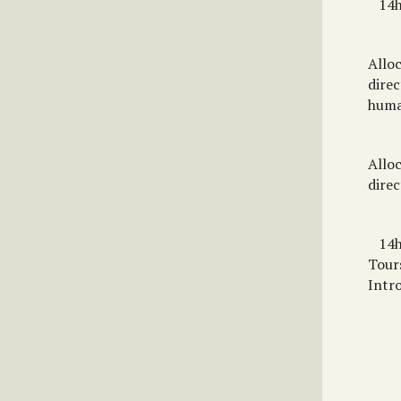
14h
Allo
direc
huma
Alloc
direc
14
Tour
Intr