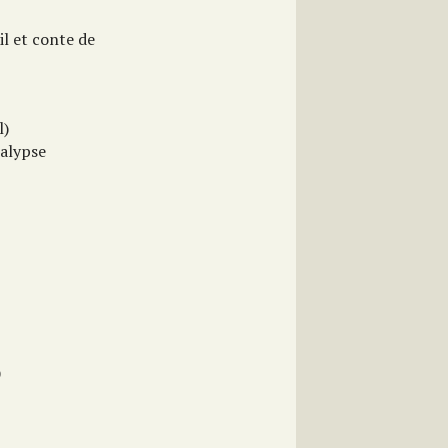
ail et conte de
l)
calypse
)