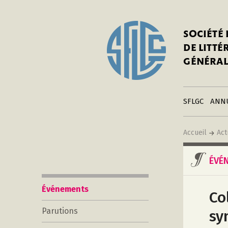
In
Notre his
C
SOCIÉTÉ
a
Adhérer 
DE LITT
Mo
Publier s
GÉNÉRAL
a
Contacts
C
Liens
in
SFLGC
ANN
Accueil
Act
ÉVÉ
Événements
Co
Parutions
sy