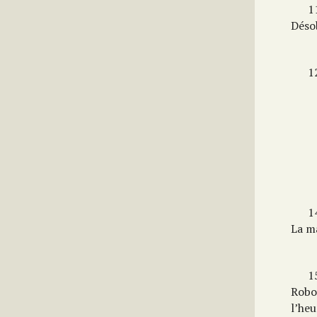
11
Déso
12
14
La ma
15
Robot
l’he