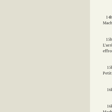
Mod
14h
Mach
15
L’ar
effro
15
Petit
16
16
Machi