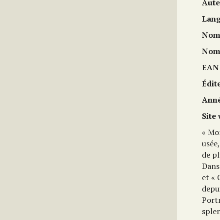
Aute
Lan
Nom 
Nom 
EAN
Édit
Anné
Site
« Mon
usée
de pl
Dans 
et «
depu
Portr
splen