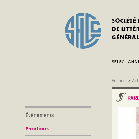
In
Notre his
C
SOCIÉTÉ
a
Adhérer 
DE LITT
Mo
Publier s
GÉNÉRAL
a
Contacts
C
Liens
in
SFLGC
ANN
Accueil
Act
PAR
Événements
Parutions