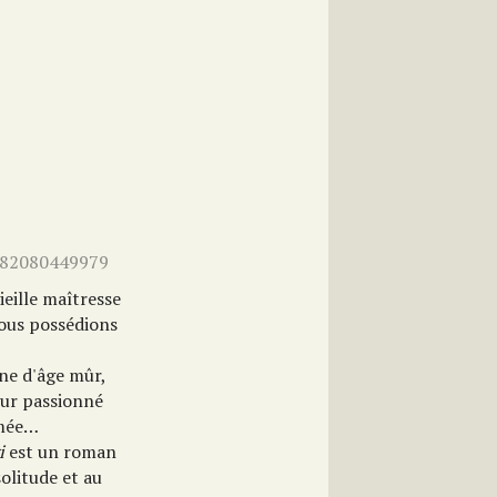
9782080449979
ieille maîtresse
ous possédions
ane d'âge mûr,
our passionné
dmée…
ri
est un roman
solitude et au