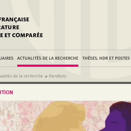
stitutions
Parutions
LGC
toire
réer une fiche
Appels
CNU 10e section
 FRANÇAISE
nnuaire
à la SFLGC
Soutenances
Prix de Thèse SFLGC
ÉRATURE
difier sa fiche
ur ce site
appel à candidatur
E ET COMPARÉE
nnuaire
Divers
Bourses
réer une fiche
Soumettre une
stitution
annonce
Postes
UAIRES
ACTUALITÉS DE LA RECHERCHE
THÈSES, HDR ET POSTES
ualités de la recherche
Parutions
UTION