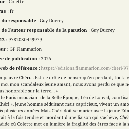
ur
: Colette
gue
: fr
du responsable
: Guy Ducrey
de l'auteur responsable de la parution
: Guy Ducrey
13
: 9782080449979
eur
: GF Flammarion
e de publication
: 2025
 web de référence
:
https://editions.flammarion.com/cheri/
 pauvre Chéri… Est-ce drôle de penser qu'en perdant, toi ta v
, moi mon scandaleux jeune amant, nous avons perdu ce que n
us honorable sur la terre... »
le Paris insouciant de la Belle Époque, Léa de Lonval, courtis
 Chéri », jeune homme séduisant mais capricieux, vivent un am
is plusieurs années. Mais Chéri doit se marier avec la jeune E
ait à la fois tendre et mordant d'une liaison qui s'achève,
Ché
dide où Colette met en lumière la fragilité des êtres face à la 