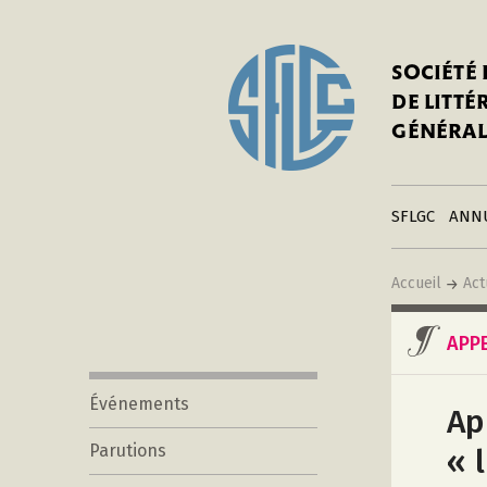
In
Notre his
C
SOCIÉTÉ
a
Adhérer 
DE LITT
Mo
Publier s
GÉNÉRAL
a
Contacts
C
Liens
in
SFLGC
ANN
Accueil
Act
APP
Événements
Ap
Parutions
« 