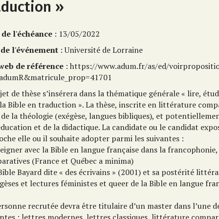
aduction »
 de l'échéance
: 13/05/2022
 de l'événement
: Université de Lorraine
 web de référence
: https://www.adum.fr/as/ed/voirpropositi
=adumR&matricule_prop=41701
jet de thèse s’insérera dans la thématique générale « lire, étud
la Bible en traduction ». La thèse, inscrite en littérature comp
 de la théologie (exégèse, langues bibliques), et potentielleme
éducation et de la didactique. La candidate ou le candidat expo
che elle ou il souhaite adopter parmi les suivantes :
eigner avec la Bible en langue française dans la francophonie
aratives (France et Québec a minima)
Bible Bayard dite « des écrivains » (2001) et sa postérité littéra
gèses et lectures féministes et queer de la Bible en langue fra
rsonne recrutée devra être titulaire d’un master dans l’une de
ntes : lettres modernes, lettres classiques, littérature compar