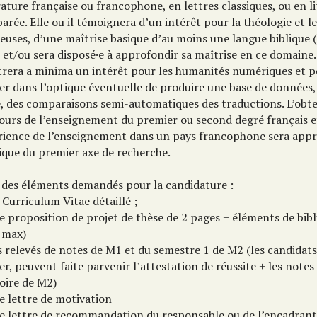
rature française ou francophone, en lettres classiques, ou en l
rée. Elle ou il témoignera d’un intérêt pour la théologie et l
ieuses, d’une maîtrise basique d’au moins une langue biblique 
 et/ou sera disposé·e à approfondir sa maîtrise en ce domaine. 
rera a minima un intérêt pour les humanités numériques et p
r dans l’optique éventuelle de produire une base de données, 
e, des comparaisons semi-automatiques des traductions. L’obt
ours de l’enseignement du premier ou second degré français e
rience de l’enseignement dans un pays francophone sera appr
tique du premier axe de recherche.
e des éléments demandés pour la candidature :
 Curriculum Vitae détaillé ;
e proposition de projet de thèse de 2 pages + éléments de bibl
 max)
s relevés de notes de M1 et du semestre 1 de M2 (les candidats 
r, peuvent faite parvenir l’attestation de réussite + les notes 
ire de M2)
e lettre de motivation
ne lettre de recommandation du responsable ou de l’encadrant