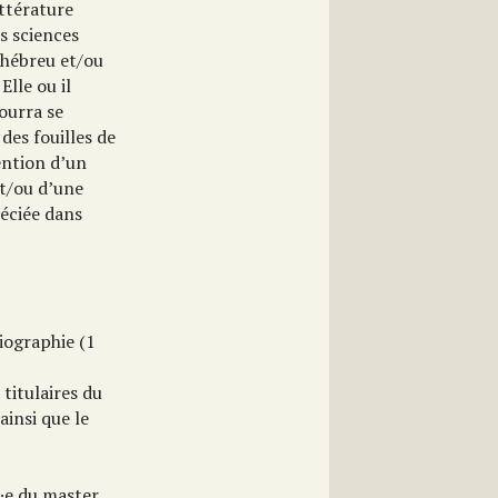
ittérature
es sciences
(hébreu et/ou
Elle ou il
ourra se
des fouilles de
ention d’un
t/ou d’une
éciée dans
iographie (1
titulaires du
ainsi que le
·e du master