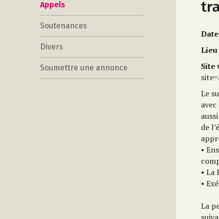
tr
Appels
Soutenances
Date
Divers
Lieu
Site
Soumettre une annonce
site
Le su
avec 
aussi
de l’
appro
• Ens
comp
• La 
• Exé
La pe
suiva