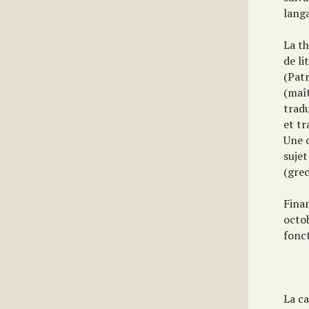
langa
La th
de li
(Patr
(maît
tradu
et t
Une 
suje
(grec
Fina
octob
fonct
La ca