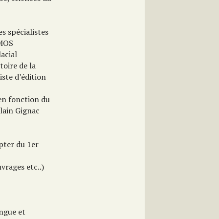
s spécialistes
TMOS
lacial
toire de la
iste d’édition
en fonction du
lain Gignac
pter du 1er
vrages etc..)
angue et