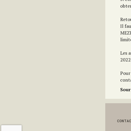
obte
Retou
Il f
MEZI
limit
Les a
2022 
Pour
conta
Sour
CONTA