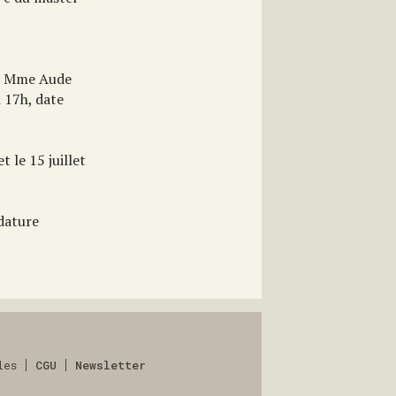
 à Mme Aude
 17h, date
t le 15 juillet
dature
les
CGU
Newsletter