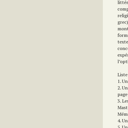
litté
compa
relig
grec)
mont
forme
text
conc
expé
l’op
List
1. Un
2. Un
page
3. Le
Maste
Mémo
4. Un
5. U