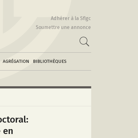
Actes & Volumes
2010-2011
collectifs
Adhérer à la Sflgc
2009-2010
Soumettre une annonce
Poétiques
 :
comparatistes
e
2008-2009
Archives des
2007-2008
feuilles
2006-2007
d’information
AGRÉGATION
BIBLIOTHÈQUES
ctoral:
e en