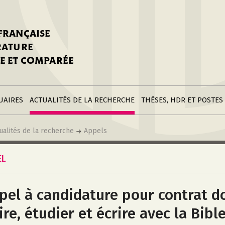
stitutions
Parutions
LGC
toire
réer une fiche
Appels
CNU 10e section
 FRANÇAISE
nnuaire
à la SFLGC
Soutenances
Prix de Thèse SFLGC
ÉRATURE
difier sa fiche
ur ce site
appel à candidatur
E ET COMPARÉE
nnuaire
Divers
Bourses
réer une fiche
Soumettre une
stitution
annonce
Postes
UAIRES
ACTUALITÉS DE LA RECHERCHE
THÈSES, HDR ET POSTES
ualités de la recherche
Appels
EL
pel à candidature pour contrat do
lire, étudier et écrire avec la Bibl