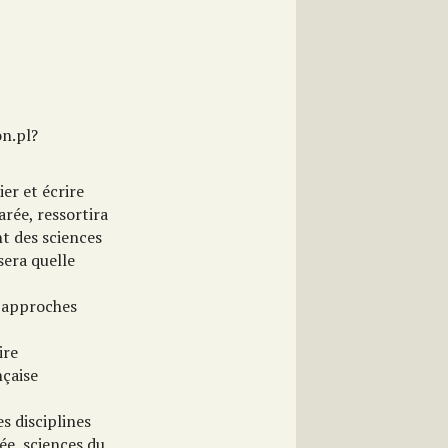
on.pl?
ier et écrire
arée, ressortira
nt des sciences
sera quelle
, approches
ire
nçaise
s disciplines
ée, sciences du