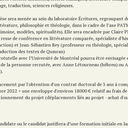
ge, traduction, sciences religieuses.
èse sera menée au sein du laboratoire Écritures, regroupant de
ttérature, philosophie et théologie, dans le cadre de l’axe PA
imoine, modèles, spiritualités). Elle sera encadrée par Claire P
resse de conférence en littérature comparée, spécialiste d’his
ction) et Jean-Sébastien Rey (professeur en théologie, spécial
raduction des textes de Qumran)
cotutelle avec l’Université de Montréal pourra être envisagée 
t de la personne recrutée, avec Anne Létourneau (hébreu) ou A
).
ncement par l'obtention d'un contrat doctoral de 3 ans à com
re 2022 + une enveloppe d'environ 18000 € relatif au frais de
ionnement du projet (déplacements liés au projet - achat d'ou
ndidate ou le candidat justifiera d’une formation initiale en l