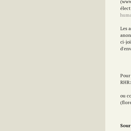
(www.
élec
huma
Les a
anon
ci-jo
d'en
Pour 
RHR:
ou c
(flor
Sour