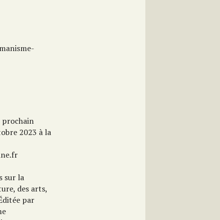
umanisme-
n prochain
tobre 2023 à la
ine.fr
s sur la
ure, des arts,
 Éditée par
me