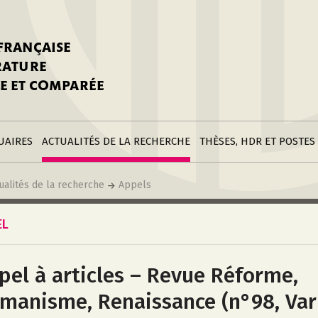
stitutions
Parutions
LGC
toire
réer une fiche
Appels
CNU 10e section
 FRANÇAISE
nnuaire
à la SFLGC
Soutenances
Prix de Thèse SFLGC
ÉRATURE
difier sa fiche
ur ce site
appel à candidatur
E ET COMPARÉE
nnuaire
Divers
Bourses
réer une fiche
Soumettre une
stitution
annonce
Postes
UAIRES
ACTUALITÉS DE LA RECHERCHE
THÈSES, HDR ET POSTES
ualités de la recherche
Appels
EL
pel à articles – Revue Réforme,
manisme, Renaissance (n°98, Var