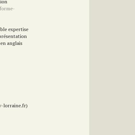
sion
eforme-
uble expertise
 présentation
 en anglais
-lorraine.fr)