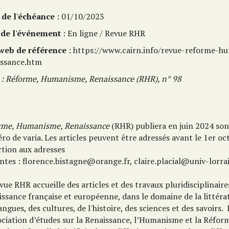
 de l'échéance
: 01/10/2023
 de l'événement
: En ligne / Revue RHR
 web de référence
: https://www.cairn.info/revue-reforme-h
issance.htm
e : Réforme, Humanisme, Renaissance (RHR), n° 98
rme, Humanisme, Renaissance
(RHR) publiera en juin 2024 so
o de varia. Les articles peuvent être adressés avant le 1er oc
ction aux adresses
ntes : florence.bistagne@orange.fr, claire.placial@univ-lorra
vue RHR accueille des articles et des travaux pluridisciplinaire
ssance française et européenne, dans le domaine de la littérat
angues, des cultures, de l'histoire, des sciences et des savoirs.
sociation d’études sur la Renaissance, l’Humanisme et la Réfor