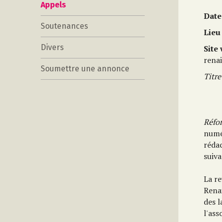
Appels
Date
Soutenances
Lieu
Divers
Site
rena
Soumettre une annonce
Titr
Réfo
numér
réda
suiva
La re
Renai
des l
l'as