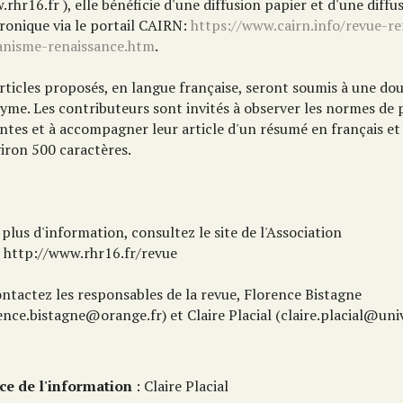
rhr16.fr ), elle bénéficie d'une diffusion papier et d'une diffu
tronique via le portail CAIRN:
https://www.cairn.info/revue-r
nisme-renaissance.htm
.
rticles proposés, en langue française, seront soumis à une do
yme. Les contributeurs sont invités à observer les normes de
intes et à accompagner leur article d'un résumé en français et
viron 500 caractères.
plus d'information, consultez le site de l'Association
 http://www.rhr16.fr/revue
ontactez les responsables de la revue, Florence Bistagne
ence.bistagne@orange.fr) et Claire Placial (claire.placial@univ
ce de l'information
: Claire Placial