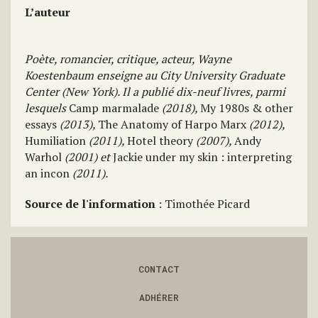
L’auteur
Poète, romancier, critique, acteur, Wayne
Koestenbaum enseigne au City University Graduate
Center (New York). Il a publié dix-neuf livres, parmi
lesquels
Camp marmalade
(2018),
My 1980s & other
essays
(2013),
The Anatomy of Harpo Marx
(2012),
Humiliation
(2011),
Hotel theory
(2007),
Andy
Warhol
(2001) et
Jackie under my skin : interpreting
an incon
(2011).
Source de l'information
: Timothée Picard
CONTACT
ADHÉRER