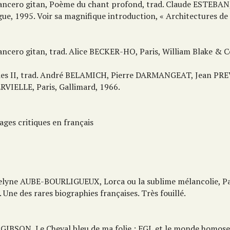
ncero gitan, Poème du chant profond, trad. Claude ESTEBAN, 
gue, 1995. Voir sa magnifique introduction, « Architectures de l
ncero gitan, trad. Alice BECKER-HO, Paris, William Blake & Co
ies II, trad. André BELAMICH, Pierre DARMANGEAT, Jean PRE
RVIELLE, Paris, Gallimard, 1966.
ges critiques en français
celyne AUBE-BOURLIGUEUX, Lorca ou la sublime mélancolie, Pa
 Une des rares biographies françaises. Très fouillé.
n GIBSON, Le Cheval bleu de ma folie : FGL et le monde homosex