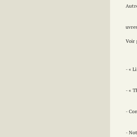
Autre
uvre
Voir 
- « L
- « T
- Con
- No