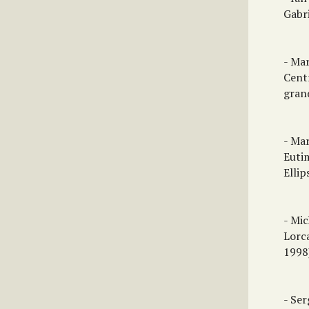
Gabri
- Ma
Cent
grand
- Ma
Euti
Ellip
- Mi
Lorc
1998
- Ser