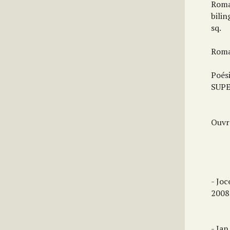
Roma
bilin
sq.
Roma
Poés
SUPE
Ouvra
- Jo
2008.
- Ia