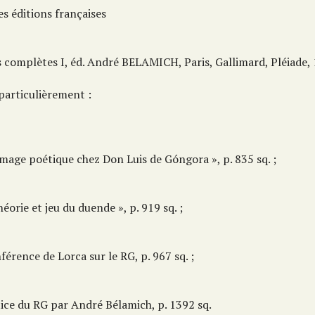
s éditions françaises
s complètes I, éd. André BELAMICH, Paris, Gallimard, Pléiade,
particulièrement :
image poétique chez Don Luis de Góngora », p. 835 sq. ;
héorie et jeu du duende », p. 919 sq. ;
férence de Lorca sur le RG, p. 967 sq. ;
tice du RG par André Bélamich, p. 1392 sq.