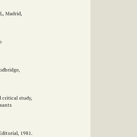
L, Madrid,
o
odbridge,
critical study,
ssants
ditorial, 1981.