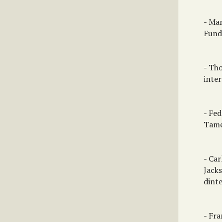
- Ma
Fund
- Th
inte
- Fe
Tame
- Car
Jacks
dint
- Fr