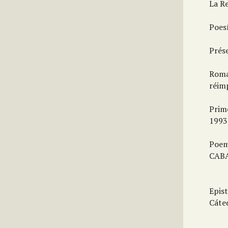
La R
Poes
Prés
Roma
réim
Prim
1993
Poem
CABA
Epis
Cáted