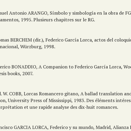
nuel Antonio ARANGO, Símbolo y simbología en la obra de FG
amentos, 1995. Plusieurs chapitres sur le RG.
omas BERCHEM (dir.), Federico García Lorca, actos del coloqui
rnacional, Würzburg, 1998.
derico BONADDIO, A Companion to Federico García Lorca, Wo
sis books, 2007.
l. W. COBB, Lorcas Romancero gitano, A ballad translation and 
on, University Press of Mississippi, 1983. Des éléments intére
erprétation et une rapide analyse des dix-huit romances.
ancisco GARCIA LORCA, Federico y su mundo, Madrid, Alianza E