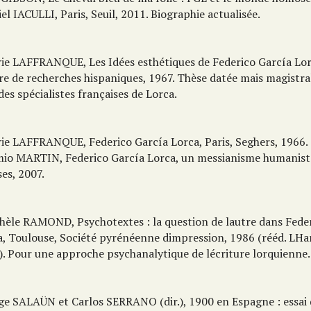
el IACULLI, Paris, Seuil, 2011. Biographie actualisée.
rie LAFFRANQUE, Les Idées esthétiques de Federico García Lorc
re de recherches hispaniques, 1967. Thèse datée mais magistral
es spécialistes françaises de Lorca.
rie LAFFRANQUE, Federico García Lorca, Paris, Seghers, 1966.
mio MARTIN, Federico García Lorca, un messianisme humaniste
ses, 2007.
chèle RAMOND, Psychotextes : la question de lautre dans Fede
a, Toulouse, Société pyrénéenne dimpression, 1986 (rééd. LH
). Pour une approche psychanalytique de lécriture lorquienne.
ge SALAÜN et Carlos SERRANO (dir.), 1900 en Espagne : essai d