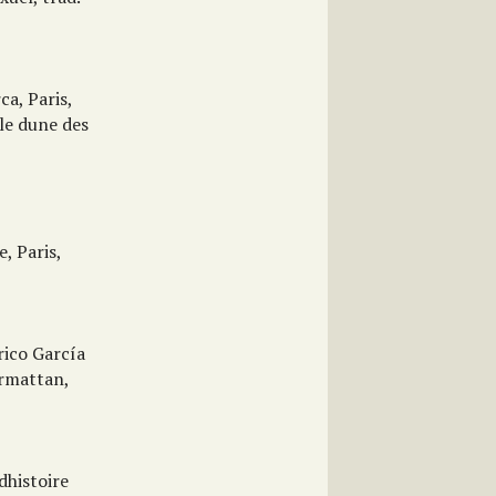
a, Paris,
e dune des
, Paris,
rico García
armattan,
histoire