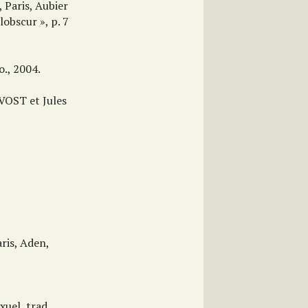
Paris, Aubier
obscur », p. 7
., 2004.
VOST et Jules
ris, Aden,
uel, trad.