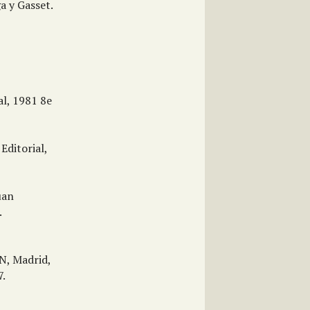
a y Gasset.
l, 1981 8e
ditorial,
uan
.
N, Madrid,
7.