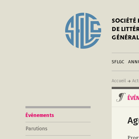
In
Notre his
C
SOCIÉTÉ
a
Adhérer 
DE LITT
Mo
Publier s
GÉNÉRAL
a
Contacts
C
Liens
in
SFLGC
ANN
Accueil
Act
ÉVÉ
Événements
Ag
Parutions
Prog