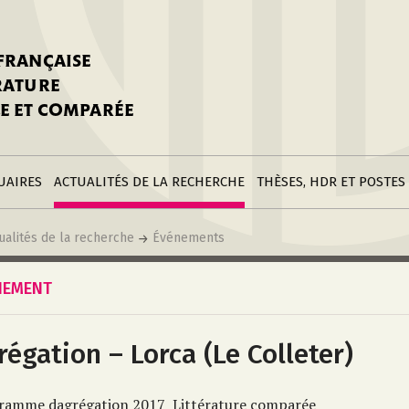
stitutions
Parutions
LGC
toire
réer une fiche
Appels
CNU 10e section
 FRANÇAISE
nnuaire
à la SFLGC
Soutenances
Prix de Thèse SFLGC
ÉRATURE
difier sa fiche
ur ce site
appel à candidatur
E ET COMPARÉE
nnuaire
Divers
Bourses
réer une fiche
Soumettre une
stitution
annonce
Postes
UAIRES
ACTUALITÉS DE LA RECHERCHE
THÈSES, HDR ET POSTES
ualités de la recherche
Événements
NEMENT
régation – Lorca (Le Colleter)
ramme dagrégation 2017  Littérature comparée