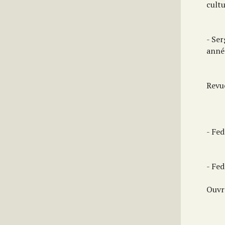
cultu
- Se
anné
Revu
- Fe
- Fed
Ouvr