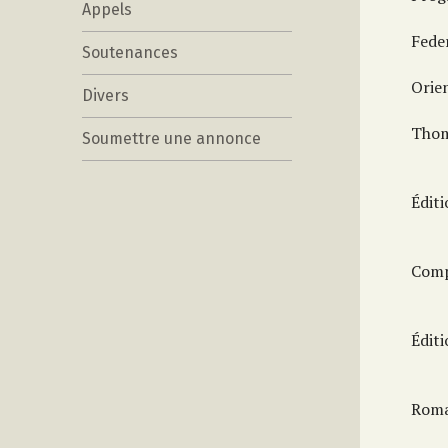
Appels
Fede
Soutenances
Orie
Divers
Thom
Soumettre une annonce
Édit
Compl
Édit
Roman