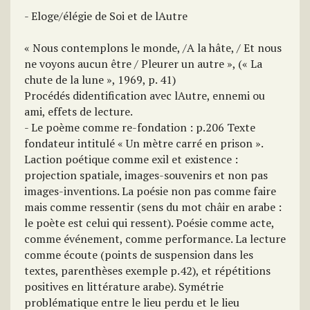
- Eloge/élégie de Soi et de lAutre
« Nous contemplons le monde, /A la hâte, / Et nous
ne voyons aucun être / Pleurer un autre », (« La
chute de la lune », 1969, p. 41)
Procédés didentification avec lAutre, ennemi ou
ami, effets de lecture.
- Le poème comme re-fondation : p.206 Texte
fondateur intitulé « Un mètre carré en prison ».
Laction poétique comme exil et existence :
projection spatiale, images-souvenirs et non pas
images-inventions. La poésie non pas comme faire
mais comme ressentir (sens du mot châir en arabe :
le poète est celui qui ressent). Poésie comme acte,
comme événement, comme performance. La lecture
comme écoute (points de suspension dans les
textes, parenthèses exemple p.42), et répétitions
positives en littérature arabe). Symétrie
problématique entre le lieu perdu et le lieu