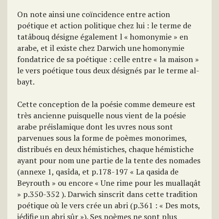
On note ainsi une coïncidence entre action
poétique et action politique chez lui : le terme de
tatâbouq désigne également l « homonymie » en
arabe, et il existe chez Darwich une homonymie
fondatrice de sa poétique : celle entre « la maison »
le vers poétique tous deux désignés par le terme al-
bayt.
Cette conception de la poésie comme demeure est
très ancienne puisquelle nous vient de la poésie
arabe préislamique dont les uvres nous sont
parvenues sous la forme de poèmes monorimes,
distribués en deux hémistiches, chaque hémistiche
ayant pour nom une partie de la tente des nomades
(annexe 1, qasîda, et p.178-197 « La qasida de
Beyrouth » ou encore « Une rime pour les muallaqât
» p.350-352 ). Darwich sinscrit dans cette tradition
poétique où le vers crée un abri (p.361 : « Des mots,
jédifie un abri sûr »). Ses poèmes ne sont plus