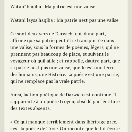
Watanî haqîba : Ma patrie est une valise
Watanî laysa haqîba : Ma patrie nest pas une valise
Ce sont deux vers de Darwich, qui, dune part,
affirme que sa patrie peut être transportée dans
une valise, sous la formes de poèmes, légers, qui ne
prennent pas beaucoup de place, et suivent le
voyageur où quil aille ; et rappelle, dautre part, que
sa patrie nest pas une valise, quelle est une terre,
des humains, une Histoire. La poésie est une patrie,
qui ne remplace pas la vraie patrie.
Ainsi, laction poétique de Darwich est continue. Il
sapparente à un poète troyen, obsédé par lécriture
des textes absents.
« Ce qui manque terriblement dans lhéritage grec,
cest la poésie de Troie. On raconte quelle fut écrite