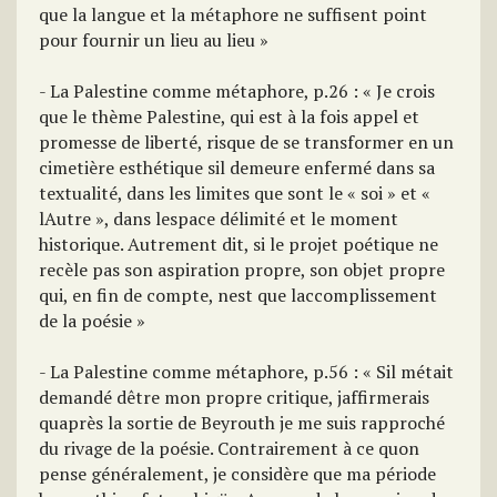
que la langue et la métaphore ne suffisent point
pour fournir un lieu au lieu »
- La Palestine comme métaphore, p.26 : « Je crois
que le thème Palestine, qui est à la fois appel et
promesse de liberté, risque de se transformer en un
cimetière esthétique sil demeure enfermé dans sa
textualité, dans les limites que sont le « soi » et «
lAutre », dans lespace délimité et le moment
historique. Autrement dit, si le projet poétique ne
recèle pas son aspiration propre, son objet propre
qui, en fin de compte, nest que laccomplissement
de la poésie »
- La Palestine comme métaphore, p.56 : « Sil métait
demandé dêtre mon propre critique, jaffirmerais
quaprès la sortie de Beyrouth je me suis rapproché
du rivage de la poésie. Contrairement à ce quon
pense généralement, je considère que ma période