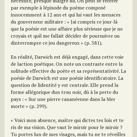
nécessité, presque malgré lui. On peut se référer
par exemple à lépisode du poème composé
innocemment à 12 ans et qui lui vaut les menaces
du gouverneur militaire : « Jai compris ce jour-là
que la poésie est une affaire plus sérieuse que je ne
croyais et quil me fallait décider de poursuivre ou
dinterrompre ce jeu dangereux » (p. 381).
En réalité, Darwich est déjà engagé, dans cette voie
de laction poétique. On note un contraste entre la
solitude effective du poète et sa représentativité. La
poésie de Darwich est une poésie identificatoire. La
question de lidentité y est centrale. Elle prend la
forme allégorique dun trou noir, dû à la perte du
pays : « Sur une pierre cananéenne dans la Mer
morte » (p. 299).
« Voici mon absence, maître qui dictes tes lois et te
ris de ma vision. Que vaut le miroir pour le miroir ?
Tu portes lun de mes visages, mais tu ne te réveilles