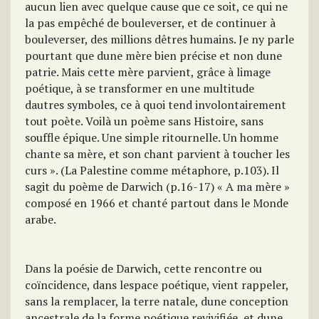
aucun lien avec quelque cause que ce soit, ce qui ne
la pas empêché de bouleverser, et de continuer à
bouleverser, des millions dêtres humains. Je ny parle
pourtant que dune mère bien précise et non dune
patrie. Mais cette mère parvient, grâce à limage
poétique, à se transformer en une multitude
dautres symboles, ce à quoi tend involontairement
tout poète. Voilà un poème sans Histoire, sans
souffle épique. Une simple ritournelle. Un homme
chante sa mère, et son chant parvient à toucher les
curs ». (La Palestine comme métaphore, p.103). Il
sagit du poème de Darwich (p.16-17) « A ma mère »
composé en 1966 et chanté partout dans le Monde
arabe.
Dans la poésie de Darwich, cette rencontre ou
coïncidence, dans lespace poétique, vient rappeler,
sans la remplacer, la terre natale, dune conception
ancestrale de la forme poétique revivifiée, et dune