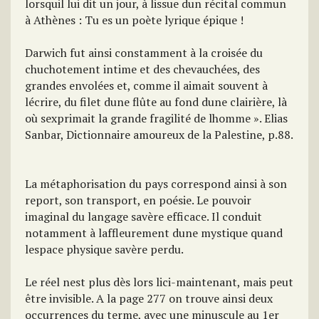
lorsquil lui dit un jour, à lissue dun récital commun
à Athènes : Tu es un poète lyrique épique !
Darwich fut ainsi constamment à la croisée du
chuchotement intime et des chevauchées, des
grandes envolées et, comme il aimait souvent à
lécrire, du filet dune flûte au fond dune clairière, là
où sexprimait la grande fragilité de lhomme ». Elias
Sanbar, Dictionnaire amoureux de la Palestine, p.88.
La métaphorisation du pays correspond ainsi à son
report, son transport, en poésie. Le pouvoir
imaginal du langage savère efficace. Il conduit
notamment à laffleurement dune mystique quand
lespace physique savère perdu.
Le réel nest plus dès lors lici-maintenant, mais peut
être invisible. A la page 277 on trouve ainsi deux
occurrences du terme, avec une minuscule au 1er