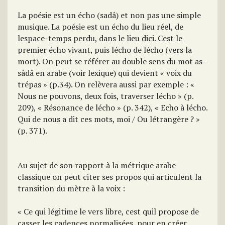
La poésie est un écho (sadâ) et non pas une simple
musique. La poésie est un écho du lieu réel, de
lespace-temps perdu, dans le lieu dici. Cest le
premier écho vivant, puis lécho de lécho (vers la
mort). On peut se référer au double sens du mot as-
sâdâ en arabe (voir lexique) qui devient « voix du
trépas » (p.34). On relèvera aussi par exemple : «
Nous ne pouvons, deux fois, traverser lécho » (p.
209), « Résonance de lécho » (p. 342), « Echo à lécho.
Qui de nous a dit ces mots, moi / Ou létrangère ? »
(p. 371).
Au sujet de son rapport à la métrique arabe
classique on peut citer ses propos qui articulent la
transition du mètre à la voix :
« Ce qui légitime le vers libre, cest quil propose de
casser les cadences normalisées, pour en créer