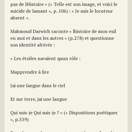
pas de lHistoire » (« Telle est son image, et voici le
suicide de lamant », p. 106) : « Je suis le locuteur
absent ».
Mahmoud Darwich raconte « lhistoire de mon exil
en moi et dans les autres » (p.278) et questionne
son identité altérée :
« Les étoiles navaient quun rôle :
Mapprendre à lire
Jai une langue dans le ciel
Et sur terre, jai une langue
Qui suis-je Qui suis-je ? » (« Dispositions poétiques
», p.339)