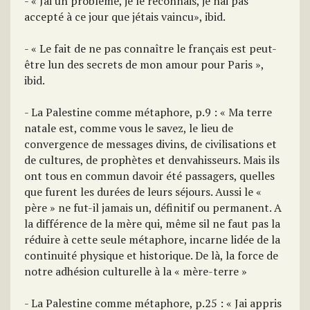
- « Jai un problème, je le reconnais, je nai pas
accepté à ce jour que jétais vaincu», ibid.
- « Le fait de ne pas connaître le français est peut-
être lun des secrets de mon amour pour Paris »,
ibid.
- La Palestine comme métaphore, p.9 : « Ma terre
natale est, comme vous le savez, le lieu de
convergence de messages divins, de civilisations et
de cultures, de prophètes et denvahisseurs. Mais ils
ont tous en commun davoir été passagers, quelles
que furent les durées de leurs séjours. Aussi le «
père » ne fut-il jamais un, définitif ou permanent. A
la différence de la mère qui, même sil ne faut pas la
réduire à cette seule métaphore, incarne lidée de la
continuité physique et historique. De là, la force de
notre adhésion culturelle à la « mère-terre »
- La Palestine comme métaphore, p.25 : « Jai appris