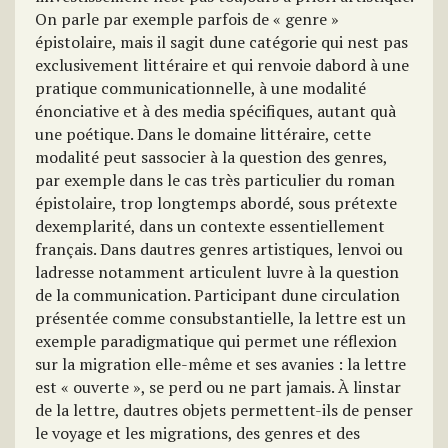
On parle par exemple parfois de « genre »
épistolaire, mais il sagit dune catégorie qui nest pas
exclusivement littéraire et qui renvoie dabord à une
pratique communicationnelle, à une modalité
énonciative et à des media spécifiques, autant quà
une poétique. Dans le domaine littéraire, cette
modalité peut sassocier à la question des genres,
par exemple dans le cas très particulier du roman
épistolaire, trop longtemps abordé, sous prétexte
dexemplarité, dans un contexte essentiellement
français. Dans dautres genres artistiques, lenvoi ou
ladresse notamment articulent luvre à la question
de la communication. Participant dune circulation
présentée comme consubstantielle, la lettre est un
exemple paradigmatique qui permet une réflexion
sur la migration elle-même et ses avanies : la lettre
est « ouverte », se perd ou ne part jamais. À linstar
de la lettre, dautres objets permettent-ils de penser
le voyage et les migrations, des genres et des