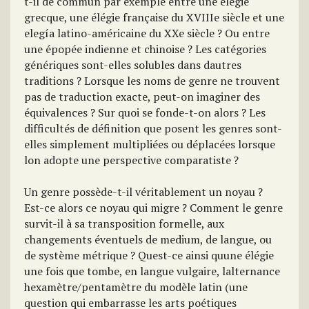
t-il de commun par exemple entre une élégie
grecque, une élégie française du XVIIIe siècle et une
elegía latino-américaine du XXe siècle ? Ou entre
une épopée indienne et chinoise ? Les catégories
génériques sont-elles solubles dans dautres
traditions ? Lorsque les noms de genre ne trouvent
pas de traduction exacte, peut-on imaginer des
équivalences ? Sur quoi se fonde-t-on alors ? Les
difficultés de définition que posent les genres sont-
elles simplement multipliées ou déplacées lorsque
lon adopte une perspective comparatiste ?
Un genre possède-t-il véritablement un noyau ?
Est-ce alors ce noyau qui migre ? Comment le genre
survit-il à sa transposition formelle, aux
changements éventuels de medium, de langue, ou
de système métrique ? Quest-ce ainsi quune élégie
une fois que tombe, en langue vulgaire, lalternance
hexamètre/pentamètre du modèle latin (une
question qui embarrasse les arts poétiques