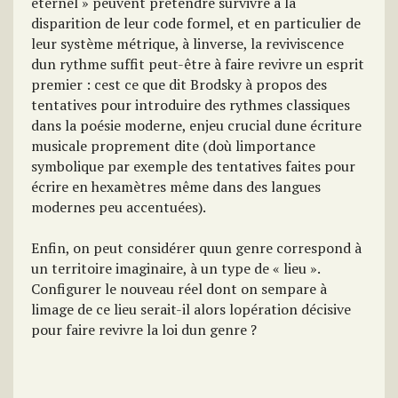
éternel » peuvent prétendre survivre à la
disparition de leur code formel, et en particulier de
leur système métrique, à linverse, la reviviscence
dun rythme suffit peut-être à faire revivre un esprit
premier : cest ce que dit Brodsky à propos des
tentatives pour introduire des rythmes classiques
dans la poésie moderne, enjeu crucial dune écriture
musicale proprement dite (doù limportance
symbolique par exemple des tentatives faites pour
écrire en hexamètres même dans des langues
modernes peu accentuées).
Enfin, on peut considérer quun genre correspond à
un territoire imaginaire, à un type de « lieu ».
Configurer le nouveau réel dont on sempare à
limage de ce lieu serait-il alors lopération décisive
pour faire revivre la loi dun genre ?