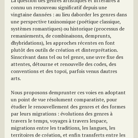
La question des genres artistiques et littéraires a
connu un renouveau significatif depuis une
vingtaine dannées : au lieu daborder les genres dans
une perspective taxinomique (poétique classique,
systèmes romantiques) ou historique (processus de
remaniements, de combinaisons, demprunts,
dhybridations), les approches récentes en font
plutôt des outils de création et dinterprétation.
Sinscrivant dans tel ou tel genre, une uvre fixe des
attentes, détourne et renouvelle des codes, des
conventions et des topoï, parfois venus dautres
arts.
Nous proposons demprunter ces voies en adoptant
un point de vue résolument comparatiste, pour
étudier le renouvellement des genres et des formes
par leurs migrations : évolutions des genres à
travers le temps, voyages à travers lespace,
migrations entre les traditions, les langues, les
territoires de création, et enfin transferts entre les