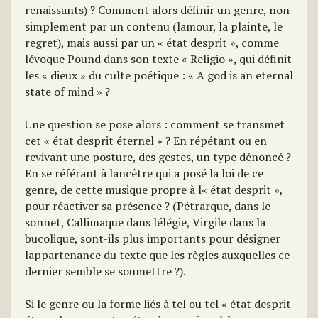
renaissants) ? Comment alors définir un genre, non
simplement par un contenu (lamour, la plainte, le
regret), mais aussi par un « état desprit », comme
lévoque Pound dans son texte « Religio », qui définit
les « dieux » du culte poétique : « A god is an eternal
state of mind » ?
Une question se pose alors : comment se transmet
cet « état desprit éternel » ? En répétant ou en
revivant une posture, des gestes, un type dénoncé ?
En se référant à lancêtre qui a posé la loi de ce
genre, de cette musique propre à l« état desprit »,
pour réactiver sa présence ? (Pétrarque, dans le
sonnet, Callimaque dans lélégie, Virgile dans la
bucolique, sont-ils plus importants pour désigner
lappartenance du texte que les règles auxquelles ce
dernier semble se soumettre ?).
Si le genre ou la forme liés à tel ou tel « état desprit