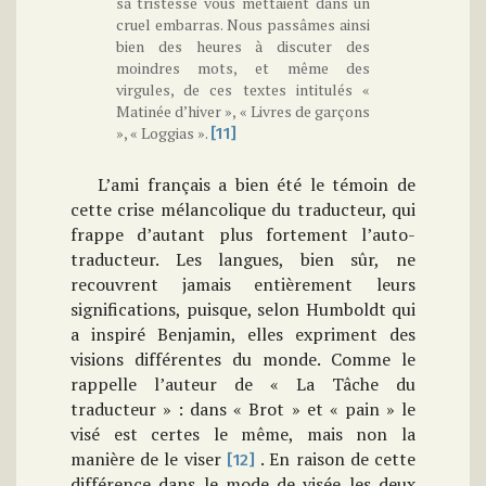
sa tristesse vous mettaient dans un
cruel embarras. Nous passâmes ainsi
bien des heures à discuter des
moindres mots, et même des
virgules, de ces textes intitulés «
Matinée d’hiver », « Livres de garçons
», « Loggias ».
[11]
L’ami français a bien été le témoin de
cette crise mélancolique du traducteur, qui
frappe d’autant plus fortement l’auto-
traducteur. Les langues, bien sûr, ne
recouvrent jamais entièrement leurs
significations, puisque, selon Humboldt qui
a inspiré Benjamin, elles expriment des
visions différentes du monde. Comme le
rappelle l’auteur de « La Tâche du
traducteur » : dans « Brot » et « pain » le
visé est certes le même, mais non la
manière de le viser
. En raison de cette
[12]
différence dans le mode de visée les deux