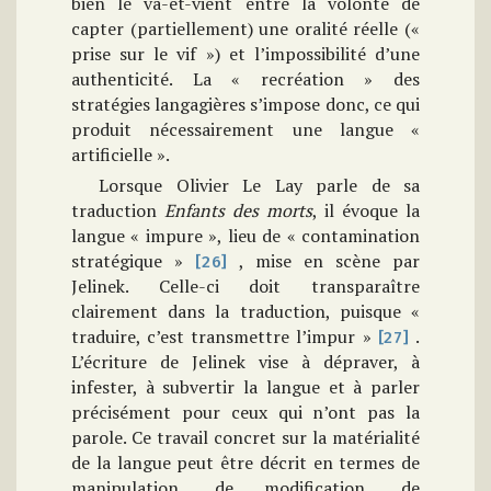
bien le va-et-vient entre la volonté de
capter (partiellement) une oralité réelle («
prise sur le vif ») et l’impossibilité d’une
authenticité. La « recréation » des
stratégies langagières s’impose donc, ce qui
produit nécessairement une langue «
artificielle ».
Lorsque Olivier Le Lay parle de sa
traduction
Enfants des morts
, il évoque la
langue « impure », lieu de « contamination
stratégique »
, mise en scène par
[26]
Jelinek. Celle-ci doit transparaître
clairement dans la traduction, puisque «
traduire, c’est transmettre l’impur »
.
[27]
L’écriture de Jelinek vise à dépraver, à
infester, à subvertir la langue et à parler
précisément pour ceux qui n’ont pas la
parole. Ce travail concret sur la matérialité
de la langue peut être décrit en termes de
manipulation, de modification, de