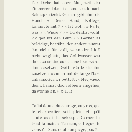
Der Dicke hat aber Mut, weil der
Zimmerer blau ist und auch nach
Schnaps riecht. Gerner gibt ihm die
Hand. « Deine Hand, Kollege,
kommste mit ? » « Ist woll ne Falle,
was. » « Wieso ? » « Du denkst wohl,
ick geh uff den Leim ? » Gerner ist
beleidigt, betrübt, der andere nimmt
ihn nicht für voll, wenn der bloß
nicht wegläuft, das Goldwasser war
doch zu schön, auch seine Frau würde
ihm zusetzen, Gott, würde die ihm
zusetzen, wenn er mit de lange Näse
ankäme. Gerner bettelt : « Nee, wieso
denn, kannst doch alleene ringehen,
da wohne ich. » (p.151)
Ça lui donne du courage, au gros, que
le charpentier soit plein et qu’il
sente aussi le schnaps. Gerner lui
tend la main. « Ta main, collègue, tu
viens ? – Sans doute un piège, pas ? –