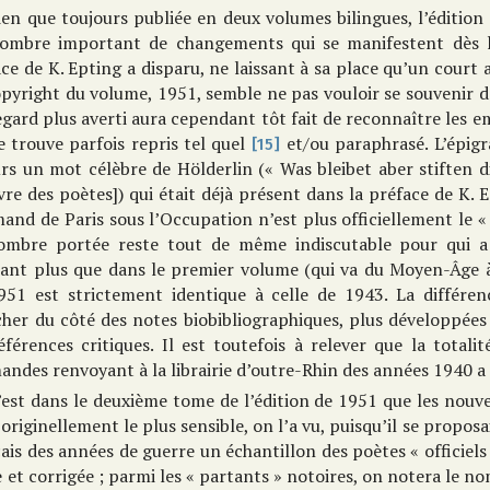
ien que toujours publiée en deux volumes bilingues, l’éditio
ombre important de changements qui se manifestent dès l
ce de K. Epting a disparu, ne laissant à sa place qu’un court 
pyright du volume, 1951, semble ne pas vouloir se souvenir de
gard plus averti aura cependant tôt fait de reconnaître les 
e trouve parfois repris tel quel
et/ou paraphrasé. L’épigr
[15]
urs un mot célèbre de Hölderlin (« Was bleibet aber stiften di
vre des poètes]) qui était déjà présent dans la préface de K. E
and de Paris sous l’Occupation n’est plus officiellement le « 
ombre portée reste tout de même indiscutable pour qui a
tant plus que dans le premier volume (qui va du Moyen-Âge à 
951 est strictement identique à celle de 1943. La différen
her du côté des notes biobibliographiques, plus développées 
éférences critiques. Il est toutefois à relever que la totali
andes renvoyant à la librairie d’outre-Rhin des années 1940 a
’est dans le deuxième tome de l’édition de 1951 que les nouv
 originellement le plus sensible, on l’a vu, puisqu’il se propo
ais des années de guerre un échantillon des poètes « officiels
 et corrigée ; parmi les « partants » notoires, on notera le n