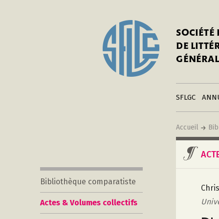
In
Notre his
C
SOCIÉTÉ
a
Adhérer 
DE LITT
Mo
Publier s
GÉNÉRAL
a
Contacts
C
Liens
in
SFLGC
ANN
Accueil
Bib
ACT
Bibliothèque comparatiste
Chri
Univ
Actes & Volumes collectifs