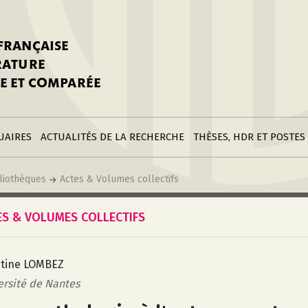
stitutions
Parutions
LGC
toire
réer une fiche
Appels
CNU 10e section
 FRANÇAISE
nnuaire
à la SFLGC
Soutenances
Prix de Thèse SFLGC
ÉRATURE
difier sa fiche
ur ce site
appel à candidatur
E ET COMPARÉE
nnuaire
Divers
Bourses
réer une fiche
Soumettre une
stitution
annonce
Postes
UAIRES
ACTUALITÉS DE LA RECHERCHE
THÈSES, HDR ET POSTES
liothèques
Actes & Volumes collectifs
ES & VOLUMES COLLECTIFS
stine LOMBEZ
ersité de Nantes