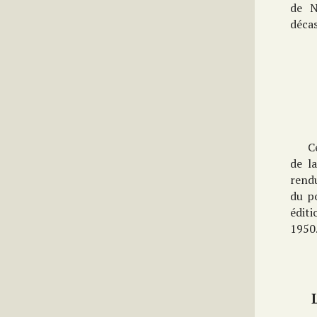
de N
décas
C
de l
rend
du po
éditi
1950