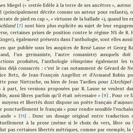
es Miegel (« restée fidèle à la terre de ses ancêtres », auteur
el (principalement décrite comme un auteur pour enfants), 
ocrate de pied en cap », « virtuose de la ballade »), quand les
schland
sont bien plus explicite au sujet de leur engageme
[7]
erse, certaines prises de position contre le régime NS de R. H
Jünger), également présents dans l’anthologie, sont elles aussi
ien que publiée sous les auspices de René Lasne et Georg R
mand, l’un germaniste, l’autre romaniste) auxquels doit
uctions produites, l’anthologie réimprime également les t
ains déjà consacrés : c’est le cas notamment de Gérard de N
ice Betz, de Jean-François Angelloz et d’Armand Robin pou
atte pour Nietzsche, ou bien de Jean Tardieu pour
L’Archipel
s à part, les versions proposées par R. Lasne se veulent da
ble, aussi libres parfois qu’il était nécessaire »
. Pour ce f
[9]
« moyens et libertés dont dispose un poète français d’aujour
r ponctuellement le français « pour rendre sensible l’enchaî
mande »
. Donc un dosage original entre traduction ci
[11]
tuellement à la prose (même si le choix du vers, libre ou 
lut pas certaines libertés métriques, comme par exemple, la 