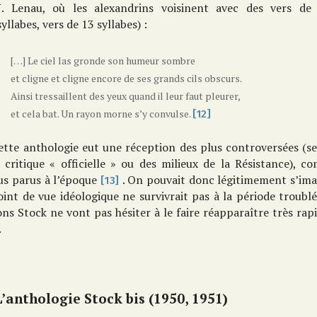
. Lenau, où les alexandrins voisinent avec des vers de m
yllabes, vers de 13 syllabes) :
[…] Le ciel las gronde son humeur sombre
et cligne et cligne encore de ses grands cils obscurs.
Ainsi tressaillent des yeux quand il leur faut pleurer,
et cela bat. Un rayon morne s’y convulse.
[12]
ette anthologie eut une réception des plus controversées (s
a critique « officielle » ou des milieux de la Résistance),
us parus à l’époque
. On pouvait donc légitimement s’ima
[13]
int de vue idéologique ne survivrait pas à la période troublé
ons Stock ne vont pas hésiter à le faire réapparaître très r
.
L’anthologie Stock bis (1950, 1951)