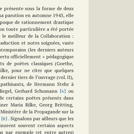
e présente sous la forme de deux
sa parution en automne 1943, elle
 époque de rationnement drastique
ion toute particulière a été portée
le meilleur de la Collaboration :
raduction et notes soignées, vaste
ntemporains (les derniers auteurs
vertu officiellement « pédagogique
s de poètes classiques (Goethe,
Rilke, pour ne citer que quelques
rnier tiers de l’ouvrage (vol. II),
ympathisants, de Hermann Stehr à
 Miegel, Gerhard Schumann
ou
[4]
e certains poètes présents dans
ner Maria Rilke, Georg Britting,
 Ministère de la Propagande sur la
t
. Signalons par ailleurs que les
[6]
inorent souvent certains aspects
as par exemple (et entre autres)