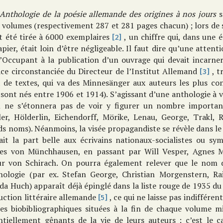
Anthologie de la poésie allemande des origines à nos jours
s
 volumes (respectivement 287 et 281 pages chacun) ; lors de 
t été tirée à 6000 exemplaires
, un chiffre qui, dans une
[2]
pier, était loin d’être négligeable. Il faut dire qu’une attent
’Occupant à la publication d’un ouvrage qui devait incarner 
ace circonstanciée du Directeur de l’Institut Allemand
, t
[3]
x de textes, qui va des Minnesänger aux auteurs les plus co
 sont nés entre 1906 et 1914). S’agissant d’une anthologie à 
n ne s’étonnera pas de voir y figurer un nombre important
ller, Hölderlin, Eichendorff, Mörike, Lenau, George, Trakl, 
s noms). Néanmoins, la visée propagandiste se révèle dans le de
fait la part belle aux écrivains nationaux-socialistes ou s
ies von Münchhausen, en passant par Will Vesper, Agnes
ur von Schirach. On pourra également relever que le nom d
thologie (par ex. Stefan George, Christian Morgenstern, Rai
da Huch) apparaît déjà épinglé dans la liste rouge de 1935 du
uction littéraire allemande
, ce qui ne laisse pas indifféren
[5]
ces biobibliographiques situées à la fin de chaque volume m
ntiellement gênants de la vie de leurs auteurs : c’est le c