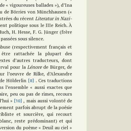
 de « vigoureuses ballades »), d’Ina
ou de Börries von Münchhausen («
 entrées du récent
Literatur in Nazi-
nt politique sous le IIIe Reich. À
uch, H. Hesse, F. G. Jünger (frère
 passées sous silence.
abuse (respectivement français et
 être rattachée la plupart des
extes d’autres traducteurs, dont
erval pour la
Lénore
de Bürger, de
r l’oeuvre de Rilke, d’Alexandre
de Hölderlin
. Ces traductions
[8]
ns l’ensemble « aussi exactes que
aire, peu ou pas de rimes, recours
d’hui »
, mais aussi volonté de
[10]
nement parfois abrupt de la poésie
bliste et sourcière, qui recourt
blanc, reste prédominant) et qui
version du poème « Deuil au ciel »