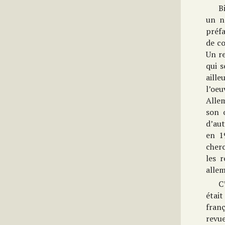
B
un n
préfa
de co
Un re
qui s
aille
l’oeu
Allem
son 
d’au
en 1
cherc
les r
allem
C
était
franç
revue