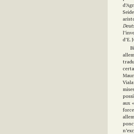
d’Agn
Seid
arist
Deut
l’inv
d’E. 
B
alle
trad
cert
Maur
Vial
mise
possi
aux 
force
alle
ponc
n’exc