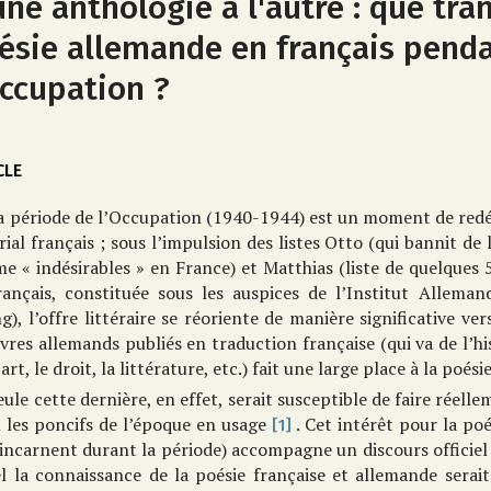
une anthologie à l'autre : que tra
ésie allemande en français pend
Occupation ?
CLE
a période de l’Occupation (1940-1944) est un moment de red
rial français ; sous l’impulsion des listes Otto (qui bannit de 
 « indésirables » en France) et Matthias (liste de quelques 
rançais, constituée sous les auspices de l’Institut Alleman
g), l’offre littéraire se réoriente de manière significative ve
ivres allemands publiés en traduction française (qui va de l’hi
’art, le droit, la littérature, etc.) fait une large place à la poésie
eule cette dernière, en effet, serait susceptible de faire réel
n les poncifs de l’époque en usage
. Cet intérêt pour la poé
[1]
’incarnent durant la période) accompagne un discours officiel
el la connaissance de la poésie française et allemande serai