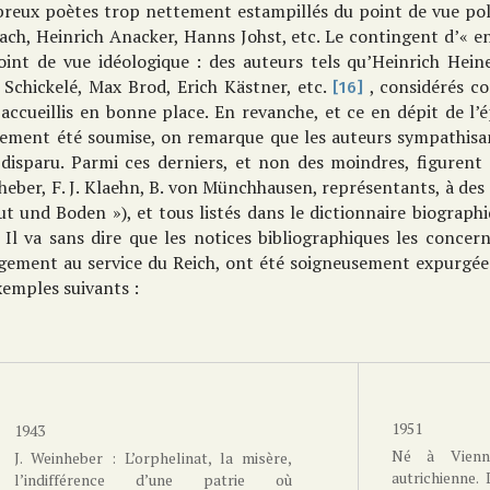
reux poètes trop nettement estampillés du point de vue poli
ach, Heinrich Anacker, Hanns Johst, etc. Le contingent d’« ent
oint de vue idéologique : des auteurs tels qu’Heinrich Hein
 Schickelé, Max Brod, Erich Kästner, etc.
, considérés 
[16]
accueillis en bonne place. En revanche, et ce en dépit de l’é
lement été soumise, on remarque que les auteurs sympathisant
disparu. Parmi ces derniers, et non des moindres, figurent H.
eber, F. J. Klaehn, B. von Münchhausen, représentants, à des
ut und Boden »), et tous listés dans le dictionnaire biograph
 Il va sans dire que les notices bibliographiques les concer
gement au service du Reich, ont été soigneusement expurgé
xemples suivants :
1951
1943
Né à Vienne
J. Weinheber : L’orphelinat, la misère,
autrichienne. 
l’indifférence d’une patrie où