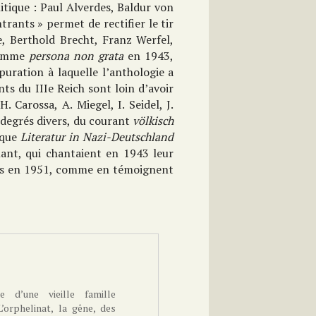
tique : Paul Alverdes, Baldur von
rants » permet de rectifier le tir
e, Berthold Brecht, Franz Werfel,
comme
persona non grata
en 1943,
puration à laquelle l’anthologie a
s du IIIe Reich sont loin d’avoir
 Carossa, A. Miegel, I. Seidel, J.
 degrés divers, du courant
völkisch
ique
Literatur in Nazi-Deutschland
nant, qui chantaient en 1943 leur
es en 1951, comme en témoignent
 d’une vieille famille
L’orphelinat, la gêne, des