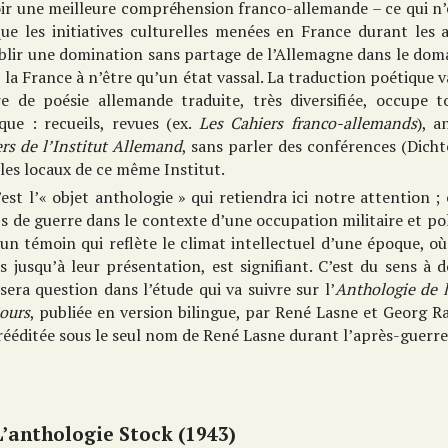
ir une meilleure compréhension franco-allemande – ce qui n’e
que les initiatives culturelles menées en France durant les
blir une domination sans partage de l’Allemagne dans le domai
 la France à n’être qu’un état vassal. La traduction poétique v
fre de poésie allemande traduite, très diversifiée, occupe 
que : recueils, revues (ex.
Les Cahiers franco-allemands
), a
rs de l’Institut Allemand
, sans parler des conférences (Dich
les locaux de ce même Institut.
’est l’« objet anthologie » qui retiendra ici notre attention ; 
 de guerre dans le contexte d’une occupation militaire et poli
 un témoin qui reflète le climat intellectuel d’une époque, où
s jusqu’à leur présentation, est signifiant. C’est du sens à d
 sera question dans l’étude qui va suivre sur l’
Anthologie de l
ours
, publiée en version bilingue, par René Lasne et Georg R
rééditée sous le seul nom de René Lasne durant l’après-guerre
L’anthologie Stock (1943)