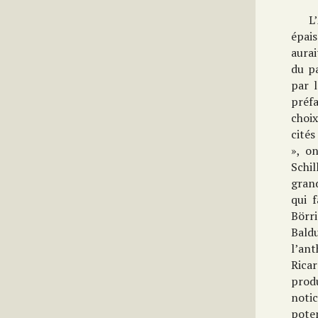
L’
épais
aurai
du pa
par l
préf
choi
cités
», o
Schi
grand
qui 
Börr
Bald
l’an
Ricar
prod
noti
pote