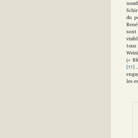
nomb
Schir
du p
René
sont 
visib
tous 
Weinh
(« Bl
.
[17]
enga
les e