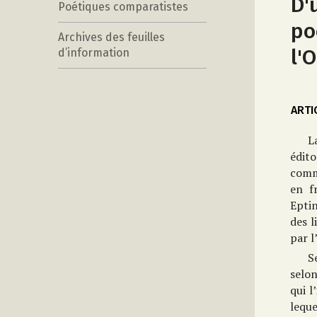
D'
Poétiques comparatistes
po
Archives des feuilles
l'
d’information
ARTI
L
édito
comme
en f
Eptin
des l
par l
S
selo
qui l
lequ