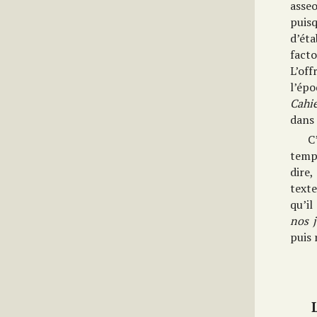
asseo
puis
d’éta
facto
L’of
l’épo
Cahie
dans 
C
temps
dire,
texte
qu’il
nos j
puis 