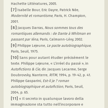
Hachette Littératures, 2005.
[7]
Isabelle Bour, Eric Dayre, Patrick Née,
Modernité et romantisme
, Paris, H. Champion,
2001.
[8]
Jacques Darras,
Nous sommes tous des
romantiques allemands : de Dante à Whitman en
passant par Iéna
, Paris, Calmann-Lévy, 2002.
[9]
Philippe Lejeune,
Le pacte autobiographique
,
Paris, Seuil, 1975.
[10]
Sans pour autant étudier précisément le
texte. Philippe Lejeune, « L’irréel du passé », in
Autofictions & Cie
, dir. Jacques Lecarme, Serge
Doubrovsky, Nanterre,
RITM
, 1994, p. 19-42, p. 41.
Philippe Gasparini,
Est-il je ? roman
autobiographique et autofiction
, Paris, Seuil,
2004, p. 65.
[11]
« Il secreto in qualunque lavoro della
immaginazione sta tutto nell’incorporare e