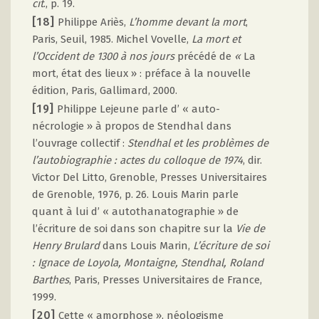
cit
., p. 19.
[18]
Philippe Ariès,
L’homme devant la mort
,
Paris, Seuil, 1985. Michel Vovelle,
La mort et
l’Occident de 1300 à nos jours
précédé de
«
La
mort, état des lieux » : préface à la nouvelle
édition, Paris, Gallimard, 2000.
[19]
Philippe Lejeune parle d’ « auto-
nécrologie » à propos de Stendhal dans
l’ouvrage collectif :
Stendhal et les problèmes de
l’autobiographie : actes du colloque de 1974
, dir.
Victor Del Litto, Grenoble, Presses Universitaires
de Grenoble, 1976, p. 26. Louis Marin parle
quant à lui d’ « autothanatographie » de
l’écriture de soi dans son chapitre sur la
Vie de
Henry Brulard
dans Louis Marin,
L’écriture de soi
: Ignace de Loyola, Montaigne, Stendhal, Roland
Barthes
, Paris, Presses Universitaires de France,
1999.
[20]
Cette « amorphose », néologisme