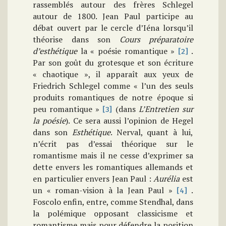
rassemblés autour des frères Schlegel
autour de 1800. Jean Paul participe au
débat ouvert par le cercle d’Iéna lorsqu’il
théorise dans son
Cours préparatoire
d’esthétique
la « poésie romantique »
.
[2]
Par son goût du grotesque et son écriture
« chaotique », il apparaît aux yeux de
Friedrich Schlegel comme « l’un des seuls
produits romantiques de notre époque si
peu romantique »
(dans
L’Entretien sur
[3]
la poésie
). Ce sera aussi l’opinion de Hegel
dans son
Esthétique
. Nerval, quant à lui,
n’écrit pas d’essai théorique sur le
romantisme mais il ne cesse d’exprimer sa
dette envers les romantiques allemands et
en particulier envers Jean Paul :
Aurélia
est
un « roman-vision à la Jean Paul »
.
[4]
Foscolo enfin, entre, comme Stendhal, dans
la polémique opposant classicisme et
romantisme mais pour défendre la position