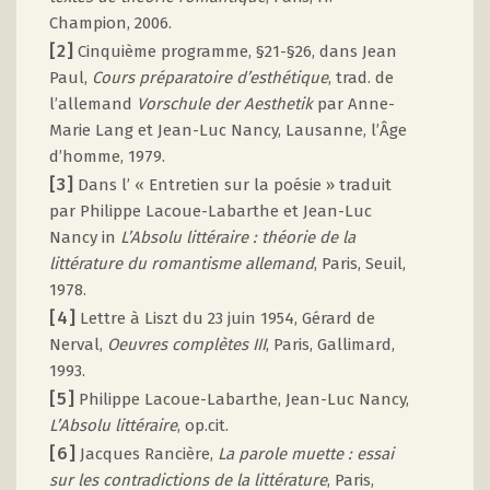
Champion, 2006.
[2]
Cinquième programme, §21-§26, dans Jean
Paul,
Cours préparatoire d’esthétique
, trad. de
l’allemand
Vorschule der Aesthetik
par Anne-
Marie Lang et Jean-Luc Nancy, Lausanne, l’Âge
d’homme, 1979.
[3]
Dans l’ « Entretien sur la poésie » traduit
par Philippe Lacoue-Labarthe et Jean-Luc
Nancy in
L’Absolu littéraire : théorie de la
littérature du romantisme allemand
, Paris, Seuil,
1978.
[4]
Lettre à Liszt du 23 juin 1954, Gérard de
Nerval,
Oeuvres complètes III
, Paris, Gallimard,
1993.
[5]
Philippe Lacoue-Labarthe, Jean-Luc Nancy,
L’Absolu littéraire
, op.cit.
[6]
Jacques Rancière,
La parole muette : essai
sur les contradictions de la littérature
, Paris,