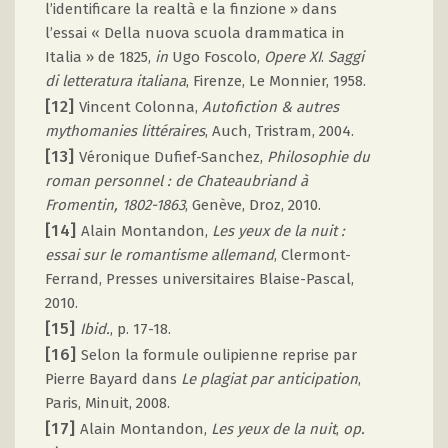
l’identificare la realtà e la finzione » dans
l’essai « Della nuova scuola drammatica in
Italia » de 1825,
in
Ugo Foscolo,
Opere XI
.
Saggi
di letteratura italiana
, Firenze, Le Monnier, 1958.
[12]
Vincent Colonna,
Autofiction & autres
mythomanies littéraires
, Auch, Tristram, 2004.
[13]
Véronique Dufief-Sanchez,
Philosophie du
roman personnel : de Chateaubriand à
Fromentin, 1802-1863
, Genève, Droz, 2010.
[14]
Alain Montandon,
Les yeux de la nuit :
essai sur le romantisme allemand
, Clermont-
Ferrand, Presses universitaires Blaise-Pascal,
2010.
[15]
Ibid.
, p. 17-18.
[16]
Selon la formule oulipienne reprise par
Pierre Bayard dans
Le plagiat par anticipation
,
Paris, Minuit, 2008.
[17]
Alain Montandon,
Les yeux de la nuit
,
op.